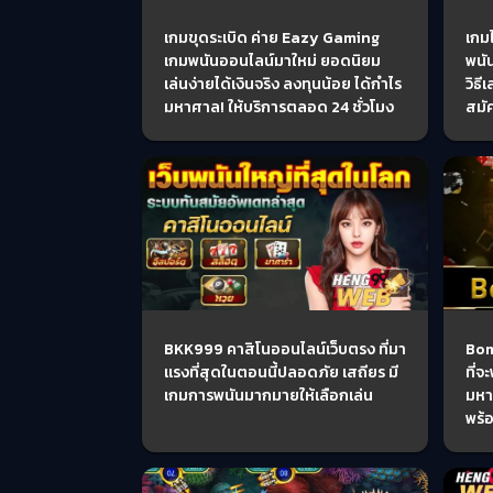
เกมขุดระเบิด ค่าย Eazy Gaming
เกม
เกมพนันออนไลน์มาใหม่ ยอดนิยม
พนั
เล่นง่ายได้เงินจริง ลงทุนน้อย ได้กำไร
วิธี
มหาศาล! ให้บริการตลอด 24 ชั่วโมง
สมัค
BKK999 คาสิโนออนไลน์เว็บตรง ที่มา
Bom
แรงที่สุดในตอนนี้ปลอดภัย เสถียร มี
ที่จ
เกมการพนันมากมายให้เลือกเล่น
มหาส
พร้