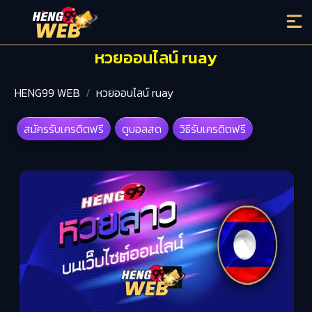
หวยออนไลน์ ruay
HENG99 WEB
หวยออนไลน์ ruay
สมัครรับเครดิตฟรี
ดูบอลสด
วิธีรับเครดิตฟรี