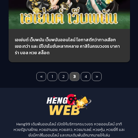
เอเย่นต์ เว็บพนัน เว็บพนันออนไลน์ โอกาสดีกว่าทางเลือก
เยอะกว่า และ มีโปรโมชั่นหลากหลาย คาสิโนครบวงจร บาคา
ร่า บอล หวย สล็อต
«
1
2
3
4
»
Heng99 เดิมพันออนไลน์ เปิดให้บริการครบวงจร หวยออนไลน์ อาทิ
หวยรัฐบาลไทย, หวยฮานอย, หวยลาว, หวยมาเลย์, หวยหุ้น, หวยยี่กี และ
ยังมีคาสิโนออนไลน์ และเกมเดิมพันอีกมากมายให้เล่น