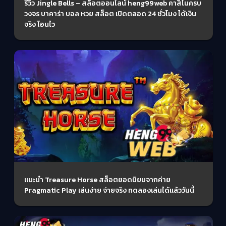
รีวิว Jingle Bells – สล็อตออนไลน์ heng99web คาสิโนครบ
วงจร บาคาร่า บอล หวย สล็อต เปิดตลอด 24 ชั่วโมง ได้เงิน
จริง โอนไว
แนะนำ Treasure Horse สล็อตยอดนิยมจากค่าย
Pragmatic Play เล่นง่าย จ่ายจริง ทดลองเล่นได้แล้ววันนี้