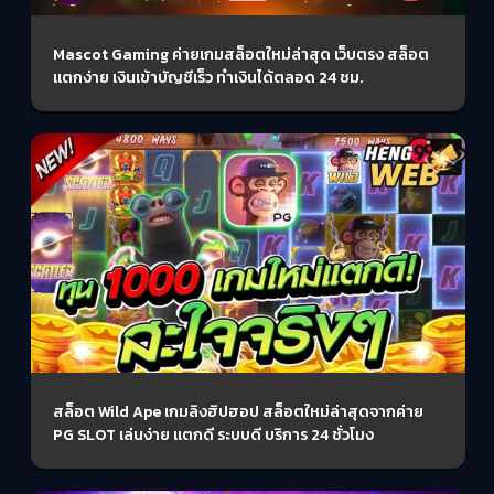
Mascot Gaming ค่ายเกมสล็อตใหม่ล่าสุด เว็บตรง สล็อต
แตกง่าย เงินเข้าบัญชีเร็ว ทำเงินได้ตลอด 24 ชม.
สล็อต Wild Ape เกมลิงฮิปฮอป สล็อตใหม่ล่าสุดจากค่าย
PG SLOT เล่นง่าย แตกดี ระบบดี บริการ 24 ชั่วโมง