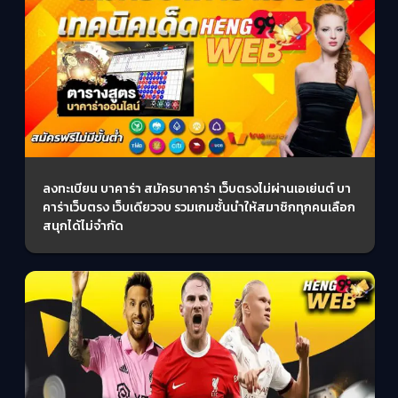
ลงทะเบียน บาคาร่า สมัครบาคาร่า เว็บตรงไม่ผ่านเอเย่นต์ บา
คาร่าเว็บตรง เว็บเดียวจบ รวมเกมชั้นนำให้สมาชิกทุกคนเลือก
สนุกได้ไม่จำกัด