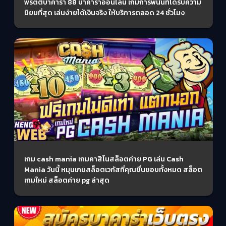
พริตตี้บาคาร่า 88 บาคาร่าออนไลน์ เกมการพนันที่ได้รับความ
นิยมที่สุด เล่นง่ายได้เงินจริง ให้บริการตลอด 24 ชั่วโมง
เกม cash mania เกมคาสิโนสล็อตค่าย PG เล่น Cash
Mania วันนี้ หมุนเกมสล็อตเวกัสที่คุณชื่นชอบทั้งหมด สล็อต
เกมใหม่ สล็อตค่าย pg ล่าสุด