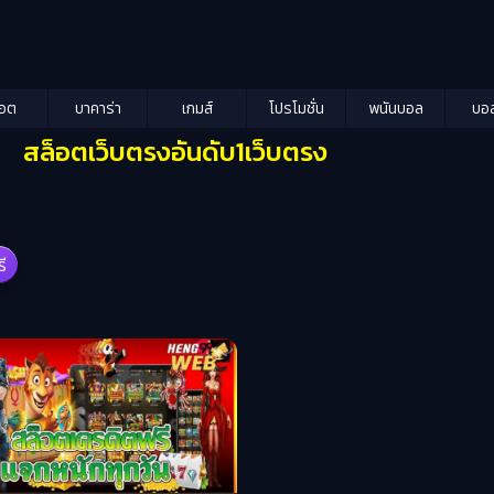
็อต
บาคาร่า
เกมส์
โปรโมชั่น
พนันบอล
บอ
สล็อตเว็บตรงอันดับ1เว็บตรง
รี