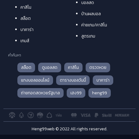
บอลสด
คาสิโน
บ้านผลบอล
สล็อต
ค่ายเกม/คาสิโน
บาคาร่า
สูตรเกม
เกมส์
คำค้นหา
สล็อต
ดูบอลสด
คาสิโน
ตรวจหวย
แทงบอลออนไลน์
ตารางบอลวันนี้
บาคาร่า
ถ่ายทอดสดหวยรัฐบาล
เฮง99
heng99
Heng99web © 2022 All rights reserved.