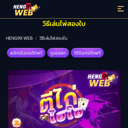
วิธีเล่นไพ่สองใบ
HENG99 WEB
วิธีเล่นไพ่สองใบ
สมัครรับเครดิตฟรี
ดูบอลสด
วิธีรับเครดิตฟรี