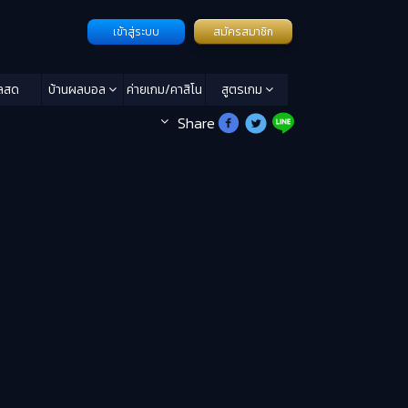
เข้าสู่ระบบ
สมัครสมาชิก
ลสด
บ้านผลบอล
ค่ายเกม/คาสิโน
สูตรเกม
Share