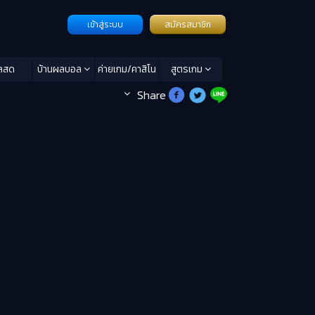
เข้าสู่ระบบ
สมัครสมาชิก
ลสด
บ้านผลบอล
ค่ายเกม/คาสิโน
สูตรเกม
Share