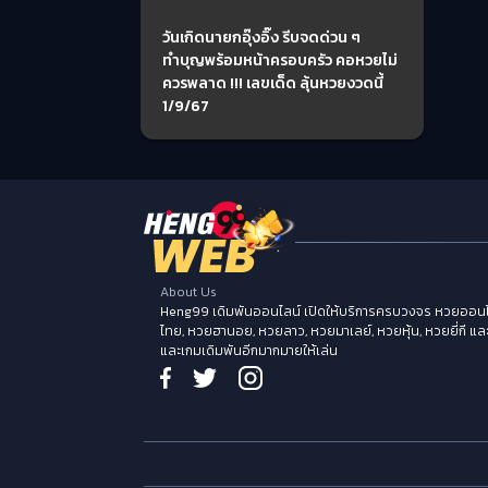
วันเกิดนายกอุ๊งอิ๊ง รีบจดด่วน ๆ
ทำบุญพร้อมหน้าครอบครัว คอหวยไม่
ควรพลาด !!! เลขเด็ด ลุ้นหวยงวดนี้
1/9/67
About Us
Heng99 เดิมพันออนไลน์ เปิดให้บริการครบวงจร หวยออนไ
ไทย, หวยฮานอย, หวยลาว, หวยมาเลย์, หวยหุ้น, หวยยี่กี แล
และเกมเดิมพันอีกมากมายให้เล่น