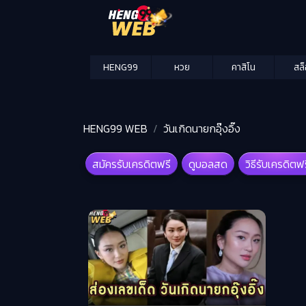
HENG99
หวย
คาสิโน
สล
HENG99 WEB
วันเกิดนายกอุ๊งอิ๊ง
สมัครรับเครดิตฟรี
ดูบอลสด
วิธีรับเครดิตฟ