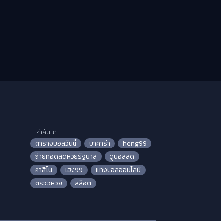
คำค้นหา
ตารางบอลวันนี้
บาคาร่า
heng99
ถ่ายทอดสดหวยรัฐบาล
ดูบอลสด
คาสิโน
เฮง99
แทงบอลออนไลน์
ตรวจหวย
สล็อต