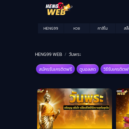
HENG99
หวย
คาสิโน
สล
HENG99 WEB
วันพระ
สมัครรับเครดิตฟรี
ดูบอลสด
วิธีรับเครดิตฟ