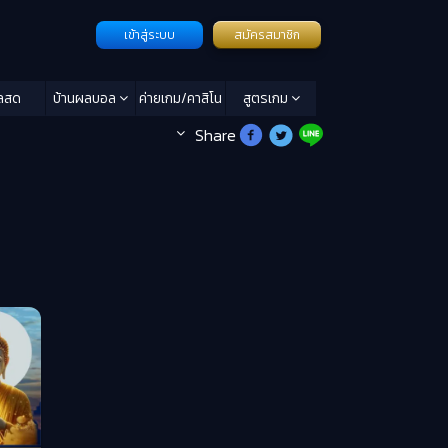
เข้าสู่ระบบ
สมัครสมาชิก
ลสด
บ้านผลบอล
ค่ายเกม/คาสิโน
สูตรเกม
Share