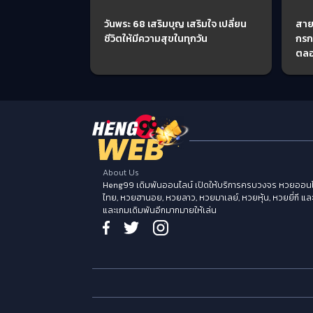
วันพระ 68 เสริมบุญ เสริมใจ เปลี่ยน
สาย
ชีวิตให้มีความสุขในทุกวัน
กรก
ตลอ
About Us
Heng99 เดิมพันออนไลน์ เปิดให้บริการครบวงจร หวยออนไ
ไทย, หวยฮานอย, หวยลาว, หวยมาเลย์, หวยหุ้น, หวยยี่กี แล
และเกมเดิมพันอีกมากมายให้เล่น