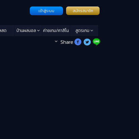
เข้าสู่ระบบ
สมัครสมาชิก
ลสด
บ้านผลบอล
ค่ายเกม/คาสิโน
สูตรเกม
Share