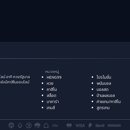
หมวดหมู่
ลน์ อาทิ หวยรัฐบาล
HENG99
โปรโมชั่น
ะยังมีคาสิโนออนไลน์
หวย
พนันบอล
คาสิโน
บอลสด
สล็อต
บ้านผลบอล
บาคาร่า
ค่ายเกม/คาสิโน
เกมส์
สูตรเกม