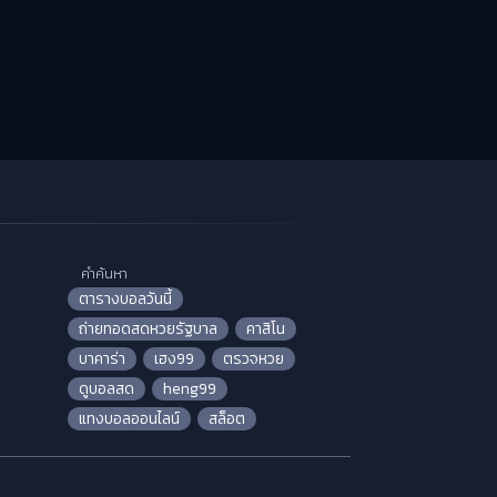
คำค้นหา
ตารางบอลวันนี้
ถ่ายทอดสดหวยรัฐบาล
คาสิโน
บาคาร่า
เฮง99
ตรวจหวย
ดูบอลสด
heng99
แทงบอลออนไลน์
สล็อต