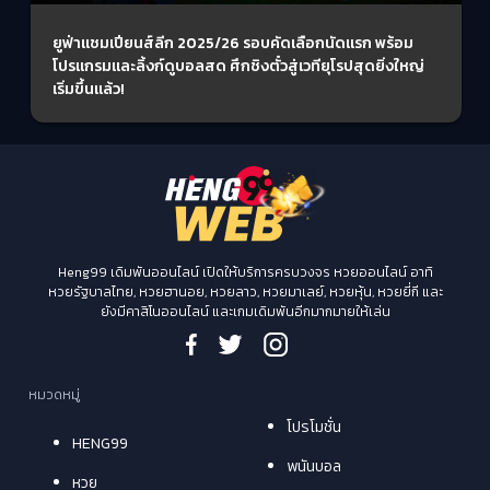
ยูฟ่าแชมเปียนส์ลีก 2025/26 รอบคัดเลือกนัดแรก พร้อม
โปรแกรมและลิ้งก์ดูบอลสด ศึกชิงตั๋วสู่เวทียุโรปสุดยิ่งใหญ่
เริ่มขึ้นแล้ว!
Heng99 เดิมพันออนไลน์ เปิดให้บริการครบวงจร หวยออนไลน์ อาทิ
หวยรัฐบาลไทย, หวยฮานอย, หวยลาว, หวยมาเลย์, หวยหุ้น, หวยยี่กี และ
ยังมีคาสิโนออนไลน์ และเกมเดิมพันอีกมากมายให้เล่น
หมวดหมู่
โปรโมชั่น
HENG99
พนันบอล
หวย