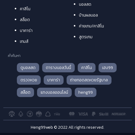
บอลสด
คาสิโน
บ้านผลบอล
สล็อต
ค่ายเกม/คาสิโน
บาคาร่า
สูตรเกม
เกมส์
คำค้นหา
ดูบอลสด
ตารางบอลวันนี้
คาสิโน
เฮง99
ตรวจหวย
บาคาร่า
ถ่ายทอดสดหวยรัฐบาล
สล็อต
แทงบอลออนไลน์
heng99
Heng99web © 2022 All rights reserved.