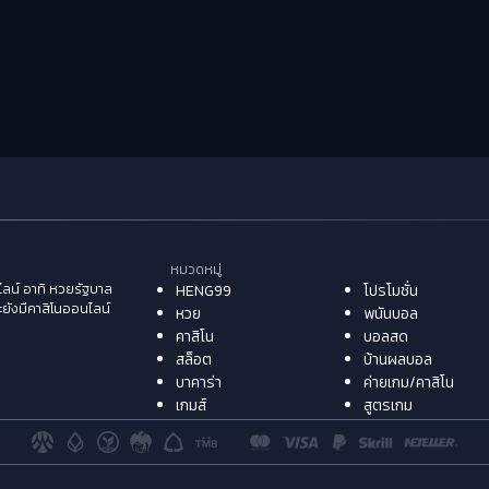
หมวดหมู่
ลน์ อาทิ หวยรัฐบาล
HENG99
โปรโมชั่น
ะยังมีคาสิโนออนไลน์
หวย
พนันบอล
คาสิโน
บอลสด
สล็อต
บ้านผลบอล
บาคาร่า
ค่ายเกม/คาสิโน
เกมส์
สูตรเกม