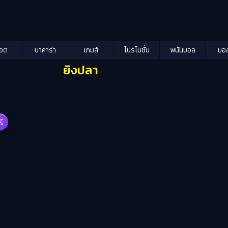
็อต
บาคาร่า
เกมส์
โปรโมชั่น
พนันบอล
บอ
ยิงปลา
รี