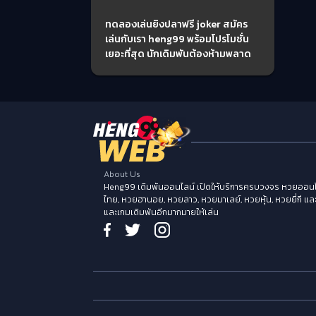
ทดลองเล่นยิงปลาฟรี joker สมัคร
เล่นกับเรา heng99 พร้อมโปรโมชั่น
เยอะที่สุด นักเดิมพันต้องห้ามพลาด
About Us
Heng99 เดิมพันออนไลน์ เปิดให้บริการครบวงจร หวยออนไ
ไทย, หวยฮานอย, หวยลาว, หวยมาเลย์, หวยหุ้น, หวยยี่กี แล
และเกมเดิมพันอีกมากมายให้เล่น