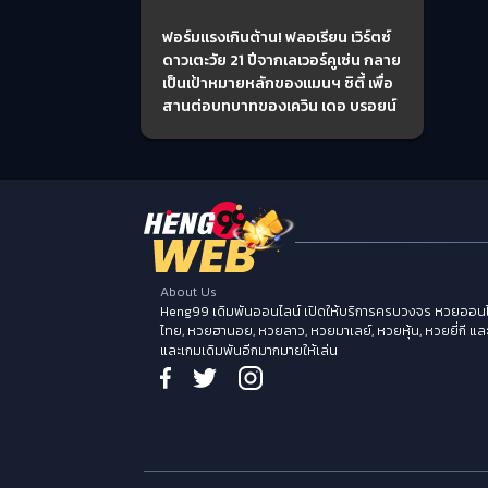
ฟอร์มแรงเกินต้าน! ฟลอเรียน เวิร์ตซ์
ดาวเตะวัย 21 ปีจากเลเวอร์คูเซ่น กลาย
เป็นเป้าหมายหลักของแมนฯ ซิตี้ เพื่อ
สานต่อบทบาทของเควิน เดอ บรอยน์
About Us
Heng99 เดิมพันออนไลน์ เปิดให้บริการครบวงจร หวยออนไ
ไทย, หวยฮานอย, หวยลาว, หวยมาเลย์, หวยหุ้น, หวยยี่กี แล
และเกมเดิมพันอีกมากมายให้เล่น