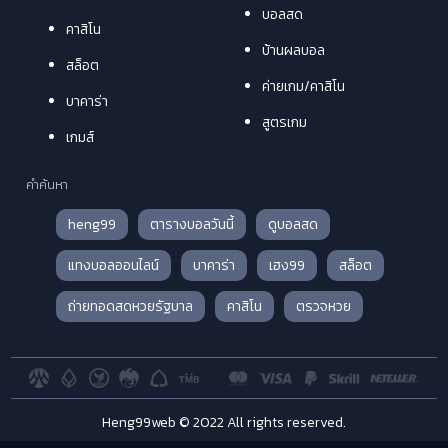
บอลสด
คาสิโน
บ้านผลบอล
สล็อต
ค่ายเกม/คาสิโน
บาคาร่า
สูตรเกม
เกมส์
คำค้นหา
heng99
ตารางบอลวันนี้
ดูบอลสด
แทงบอลออนไลน์
บาคาร่า
เฮง99
สล็อต
ถ่ายทอดสดหวยรัฐบาล
คาสิโน
ตรวจหวย
Heng99web © 2022 All rights reserved.