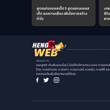
สูตรแท่งบอลสเต็ป 5 สูตรแทงบอลส
ufab
เต็ป ลดความเสี่ยง เพิ่มโอกาสสร้าง
สิโ
กำไร
ฝาก 
About Us
Heng99 เดิมพันออนไลน์ เปิดให้บริการครบวงจร หวยออนไ
ไทย, หวยฮานอย, หวยลาว, หวยมาเลย์, หวยหุ้น, หวยยี่กี แล
และเกมเดิมพันอีกมากมายให้เล่น