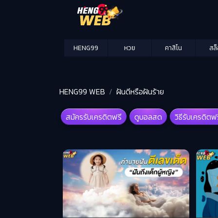
HENG99
หวย
คาสิโน
สล
HENG99 WEB
ฝันดีหรือฝันร้าย
สมัครรับเครดิตฟรี
ดูบอลสด
วิธีรับเครดิตฟ