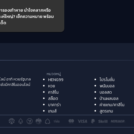
ว่ารองเท้าหาย นำโชคลาภหรือ
าะห์ใหญ่? เช็กความหมาย พร้อม
เด็ด
หมวดหมู่
ลน์ อาทิ หวยรัฐบาล
HENG99
โปรโมชั่น
ะยังมีคาสิโนออนไลน์
หวย
พนันบอล
คาสิโน
บอลสด
สล็อต
บ้านผลบอล
บาคาร่า
ค่ายเกม/คาสิโน
เกมส์
สูตรเกม