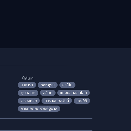
คำค้นหา
บาคาร่า
heng99
คาสิโน
ดูบอลสด
สล็อต
แทงบอลออนไลน์
ตรวจหวย
ตารางบอลวันนี้
เฮง99
ถ่ายทอดสดหวยรัฐบาล