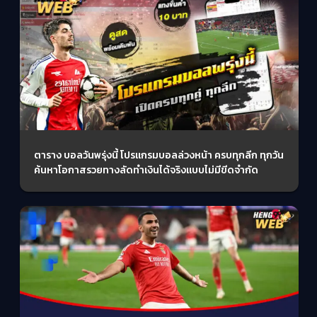
ตาราง บอลวันพรุ่งนี้ โปรแกรมบอลล่วงหน้า ครบทุกลีก ทุกวัน
ค้นหาโอกาสรวยทางลัดทำเงินได้จริงแบบไม่มีขีดจำกัด