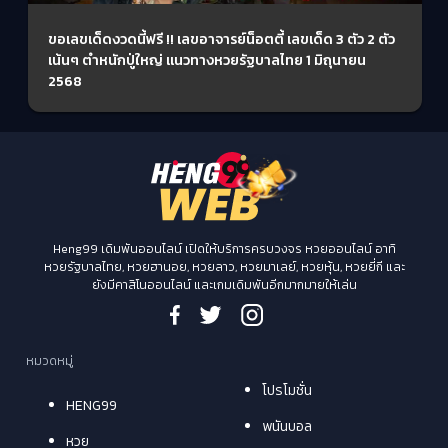
ขอเลขเด็ดงวดนี้ฟรี !! เลขอาจารย์น็อตตี้ เลขเด็ด 3 ตัว 2 ตัว
เน้นๆ ตำหนักปู่ใหญ่ แนวทางหวยรัฐบาลไทย 1 มิถุนายน
2568
Heng99 เดิมพันออนไลน์ เปิดให้บริการครบวงจร หวยออนไลน์ อาทิ
หวยรัฐบาลไทย, หวยฮานอย, หวยลาว, หวยมาเลย์, หวยหุ้น, หวยยี่กี และ
ยังมีคาสิโนออนไลน์ และเกมเดิมพันอีกมากมายให้เล่น
หมวดหมู่
โปรโมชั่น
HENG99
พนันบอล
หวย