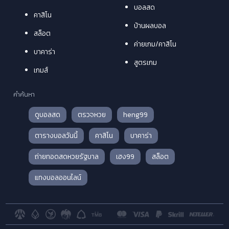
บอลสด
คาสิโน
บ้านผลบอล
สล็อต
ค่ายเกม/คาสิโน
บาคาร่า
สูตรเกม
เกมส์
คำค้นหา
ดูบอลสด
ตรวจหวย
heng99
ตารางบอลวันนี้
คาสิโน
บาคาร่า
ถ่ายทอดสดหวยรัฐบาล
เฮง99
สล็อต
แทงบอลออนไลน์