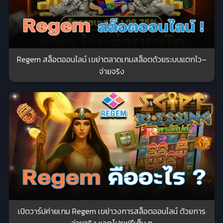
Regem สล็อตออนไลน์ เขย่าตลาดเกมสล็อตด้วยระบบแตกไว–
จ่ายจริง
เปิดวาร์ปค่ายเกม Regem เขย่าวงการสล็อตออนไลน์ ด้วยการ
จ่ายจริง แจกโปรฟรีเต็ม ๆ