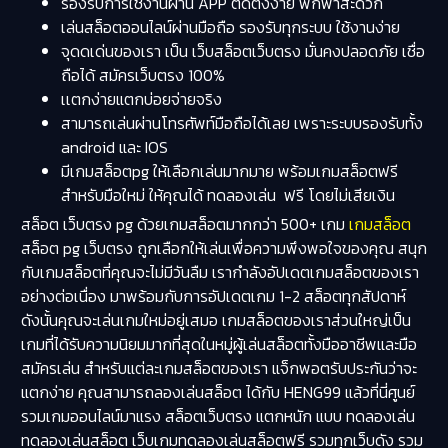
รองรับการใช้งานผ่าน APP ติดตั้งง่าย พกพาสะดวก
เล่นสล็อตออนไลน์ผ่านมือถือ รองรับทุกระบบ ใช้งานง่าย
จุดดเด่นของเรา เป็น เว็บสล็อตเว็บตรง มั่นคงปลอดภัย เชื่อ
ถือได้ สมัครเว็บตรง 100%
เเตกง่ายแตกบ่อยจ่ายจริง
สามารถเล่นผ่านโทรศัพท์มือถือได้เลย เพราะระบบรองรับทั้ง
android และ IOS
มีเกมสล็อตpg ให้เลือกเล่นมากมาย พร้อมเกมสล็อตฟรี
สำหรับมือใหม่ ให้คุณได้ ทดลองเล่น ฟรี โดยไม่เสียเงิน
สล็อต เว็บตรง pg ด้วยเกมสล็อตมากกว่า 500+ เกม
เกมสล็อต
สล็อต pg เว็บตรง ถูกเลือกให้เล่นเพื่อความพึงพอใจของคุณ สนุก
กับเกมสล็อตที่คุณจะไม่มีวันลืม เรากำลังอัปเดตเกมสล็อตของเรา
อย่างต่อเนื่อง มาพร้อมกับการอัปเดตเกม 1-2 สล็อตทุกสัปดาห์
ดังนั้นคุณจะเล่นเกมใหม่อยู่เสมอ เกมสล็อตของเราส่วนใหญ่เป็น
เกมที่ได้รับความนิยมมากที่สุดในหมู่ผู้เล่นสล็อตทั้งมืออาชีพและมือ
สมัครเล่น สำหรับแต่ละเกมสล็อตของเรา แจ็กพอตรับประกันว่าจะ
แตกง่าย คุณสามารถลองเล่นสล็อต ได้กับ HENG99 แล้วที่นี่ศูนย์
รวมเกมออนไลน์มาแรง สล็อตเว็บตรง แตกหนัก แบบ ทดลองเล่น
ทดลองเล่นสล็อต เว็บเกมทดลองเล่นสล็อตฟรี รวมทุกเว็บดัง รวม