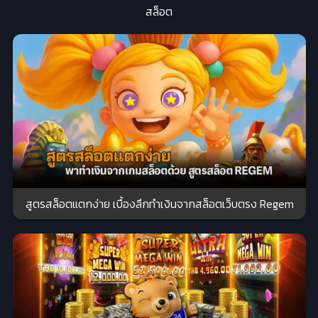
สล็อต
สูตรสล็อตแตกง่าย เบื้องลึกทำเงินจากสล็อตเว็บตรง Regem