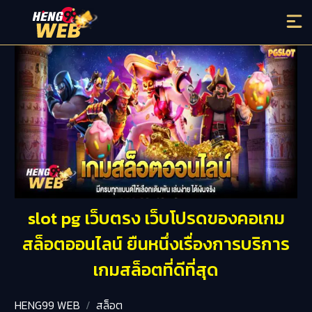
slot pg เว็บตรง เว็บโปรดของคอเกม
สล็อตออนไลน์ ยืนหนึ่งเรื่องการบริการ
เกมสล็อตที่ดีที่สุด
HENG99 WEB
สล็อต