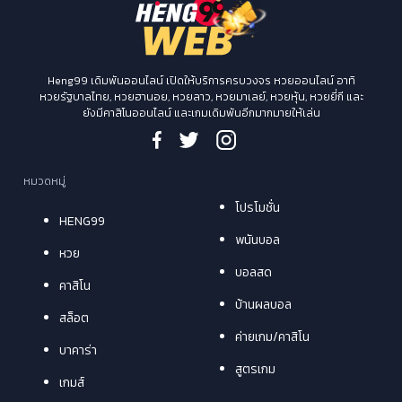
Heng99 เดิมพันออนไลน์ เปิดให้บริการครบวงจร หวยออนไลน์ อาทิ
หวยรัฐบาลไทย, หวยฮานอย, หวยลาว, หวยมาเลย์, หวยหุ้น, หวยยี่กี และ
ยังมีคาสิโนออนไลน์ และเกมเดิมพันอีกมากมายให้เล่น
หมวดหมู่
โปรโมชั่น
HENG99
พนันบอล
หวย
บอลสด
คาสิโน
บ้านผลบอล
สล็อต
ค่ายเกม/คาสิโน
บาคาร่า
สูตรเกม
เกมส์