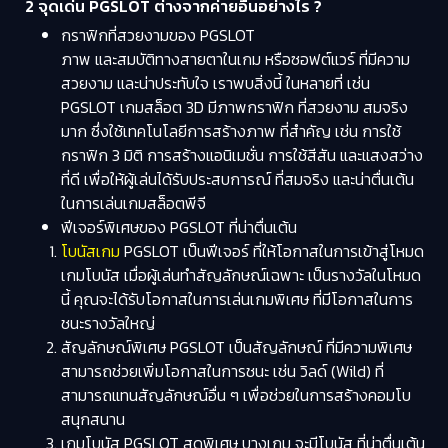
2 จุดเด่น PGSLOT ต่างจากค่ายอื่นอย่างไร ?
กราฟิกที่สวยงามของ PGSLOT
ภาพ และสมบัติทางสายตาในเกม หรือซอฟต์แวร์ ที่มีความ
สวยงาม และน่าประทับใจ เราพบสิ่งนี้ ในหลายที่ เช่น
PGSLOT เกมสล็อต 3D มีภาพกราฟิก ที่สวยงาม สมจริง
มาก ซึ่งใช้เทคโนโลยีการสร้างภาพ ที่สำคัญ เช่น การใช้
กราฟิก 3 มิติ การสร้างแอนิเมชั่น การใช้สีสัน และแสงสว่าง
ที่ดี เพื่อให้ผู้เล่นได้รับประสบการณ์ ที่สมจริง และน่าตื่นเต้น
ในการเล่นเกมสล็อตพีจี
ฟีเจอร์พิเศษของ PGSLOT ที่น่าตื่นเต้น
โบนัสเกม
PGSLOT เป็นฟีเจอร์ ที่ให้โอกาสในการเข้าสู่โหมด
เกมโบนัส เมื่อผู้เล่นทำสัญลักษณ์เฉพาะ เป็นรางวัลในโหมด
นี้ คุณจะได้รับโอกาสในการเล่นเกมพิเศษ ที่มีโอกาสในการ
ชนะรางวัลใหญ่
สัญลักษณ์พิเศษ PGSLOT เป็นสัญลักษณ์ ที่มีความพิเศษ
สามารถช่วยเพิ่มโอกาสในการชนะ เช่น วิลด์ (Wild) ที่
สามารถแทนสัญลักษณ์อื่น ๆ เพื่อช่วยในการสร้างคอมโบ
สนุกสนาน
เกมโบนัส PGSLOT สุดพิเศษ บางเกม จะมีโบนัส ที่น่าตื่นเต้น