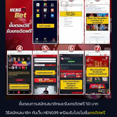
ขั้นตอนการสมัครสมาชิกและรับเครดิตฟรี 50 บาท
วิธีสมัครสมาชิก กับเว็บ HENG99 พร้อมรับโปรโมชั่น
เครดิตฟรี