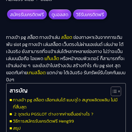
สมัครรับเครดิตฟรี
ดูบอลสด
วิธีรับเครดิตฟรี
ทางเข้า pg สล็อต ทางเข้าเล่น
สล็อต
ช่องทางหาเงินจากการเดิม
พัน slot pg ทางเข้า เล่นสล็อต เว็บตรงไม่ผ่านเอเย่นต์ เล่นง่าย ได้
เงินจริง ยังสามารถที่จะเข้าเล่นได้หลากหลายช่องทาง ไม่ว่าจะเป็น
เล่นบนมือถือ ไอแพด
แท็บเล็ต
หรือหน้าคอมพิวเตอร์ ก็สามารถที่จะ
เข้าเล่นง่าย ๆ และยังเข้าไปสร้างเงิน สร้างกำไร กับ pg slot สุด
ยอดกับค่าย
เกมสล็อต
แตกง่าย ได้เงินจริง รับทรัพย์รับโชคกันแบบ
ปังๆ
สารบัญ
ทางเข้า pg สล็อต เลือกเล่นได้ แบบจุใจ สนุกเพลิดเพลิน ไม่มี
ที่สิ้นสุด
2 จุดเด่น PGSLOT ต่างจากค่ายอื่นอย่างไร ?
วิธีการสมัครรับเครดิตฟรี Heng99
สรุป