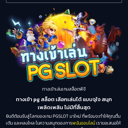
ทางเข้าเล่นเกมสล็อตพีจี
ทางเข้า pg สล็อต เลือกเล่นได้ แบบจุใจ สนุก
เพลิดเพลิน ไม่มีที่สิ้นสุด
ยินดีต้อนรับสู่โลกของเกม PGSLOT มาใหม่ ที่พร้อมจะทำให้คุณตื่น
เต้น และหลงใหล ในความสนุกของการ
พนันออนไลน์
เราขอเสนอให้