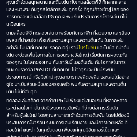
คุณเข้าร่วมสนุกสนาน และตื่นเต้น กับเกมสล็อตพีจี ที่หลากหลาย
และเหมาะสม กับทุกสไตล์การเล่น ทุกครั้ง ที่คุณก้าวเข้าสู่โลก ของ
การทดลองเล่นสล็อต PG คุณจะพบกับประสบการณ์การเล่น ที่ไม่
เหมือนใคร
เกมสล็อตพีจี ทดลองเล่น มาพร้อมกับกราฟิก ที่สวยงาม และเสียง
เพลง ที่น่าสนใจ เพื่อเพิ่มความสนุก และความตื่นเต้น ในการเล่น
อย่าลืมโบนัสที่มากมาย รอคุณอยู่ เรามี
โปรโมชั่น
และโบนัส ที่น่าตื่น
เต้น จะช่วยเพิ่มโอกาสในการชนะรางวัลใหญ่ เริ่มต้นการผจญภัย
ของคุณ ในโลกของเกม กับเราวันนี้ และตื่นเต้น กับโอกาสในการ
ชนะเงินรางวัล PGSLOT ที่มากมาย ไม่ว่าคุณจะเป็นนักพนัน
ประสบการณ์ หรือมือใหม่ คุณสามารถเพลิดเพลิน และเล่นได้อย่าง
จุใจ มาเป็นส่วนหนึ่งของครอบครัว พบกับความสนุก และความตื่น
เต้น ไม่มีที่สิ้นสุด
ทดลองเล่นสล็อต
จากค่าย PG ไม่เพียงแต่เสนอเกม ที่หลากหลาย
และน่าสนใจเท่านั้น ยังมีระบบการเดิมพัน ที่ง่ายต่อการเริ่มต้น
สำหรับผู้เล่นใหม่ โดยคุณสามารถเข้าร่วมการเดิมพัน โดยไม่ต้องมี
ประสบการณ์มาก่อน ระบบการเล่นเรียบง่าย และมีการช่วยเหลือ ที่
คอยให้คำแนะนำ ในทุกขั้นตอน เพียงแค่คุณมีอินเทอร์เน็ต และ
อุปกรณ์ เช่น สมาร์ทโฟน หรือคอมพิวเตอร์ คุณสามารถเข้าร่วม