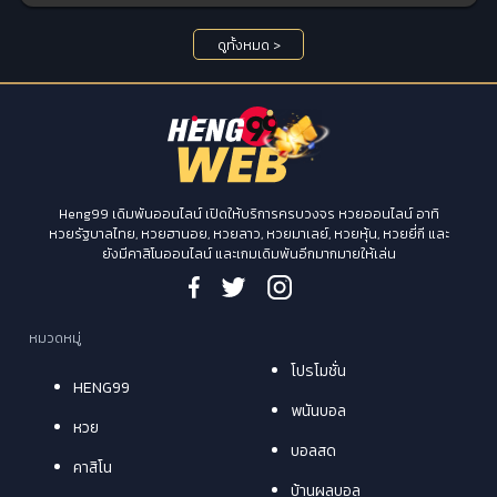
ดูทั้งหมด >
Heng99 เดิมพันออนไลน์ เปิดให้บริการครบวงจร หวยออนไลน์ อาทิ
หวยรัฐบาลไทย, หวยฮานอย, หวยลาว, หวยมาเลย์, หวยหุ้น, หวยยี่กี และ
ยังมีคาสิโนออนไลน์ และเกมเดิมพันอีกมากมายให้เล่น
หมวดหมู่
โปรโมชั่น
HENG99
พนันบอล
หวย
บอลสด
คาสิโน
บ้านผลบอล