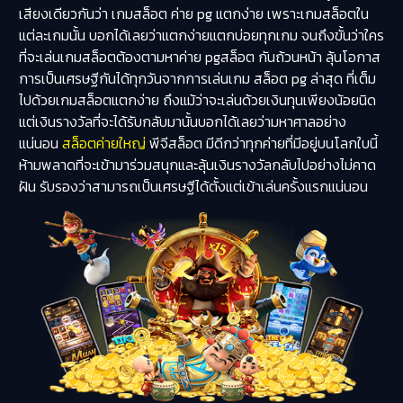
เสียงเดียวกันว่า เกมสล็อต ค่าย pg แตกง่าย เพราะเกมสล็อตใน
แต่ละเกมนั้น บอกได้เลยว่าแตกง่ายแตกบ่อยทุกเกม จนถึงขั้นว่าใคร
ที่จะเล่นเกมสล็อตต้องตามหาค่าย pgสล็อต กันถ้วนหน้า ลุ้นโอกาส
การเป็นเศรษฐีกันได้ทุกวันจากการเล่นเกม สล็อต pg ล่าสุด ที่เต็ม
ไปด้วยเกมสล็อตแตกง่าย ถึงแม้ว่าจะเล่นด้วยเงินทุนเพียงน้อยนิด
แต่เงินรางวัลที่จะได้รับกลับมานั้นบอกได้เลยว่ามหาศาลอย่าง
แน่นอน
สล็อตค่ายใหญ่
พีจีสล็อต มีดีกว่าทุกค่ายที่มีอยู่บนโลกใบนี้
ห้ามพลาดที่จะเข้ามาร่วมสนุกและลุ้นเงินรางวัลกลับไปอย่างไม่คาด
ฝัน รับรองว่าสามารถเป็นเศรษฐีได้ตั้งแต่เข้าเล่นครั้งแรกแน่นอน