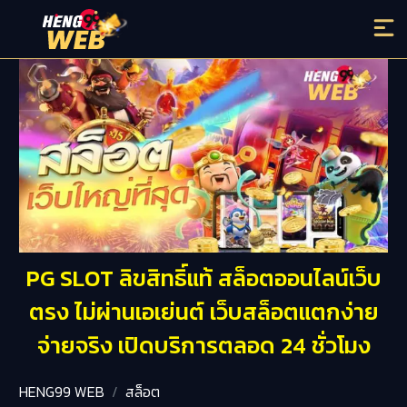
PG SLOT ลิขสิทธิ์แท้ สล็อตออนไลน์เว็บ
ตรง ไม่ผ่านเอเย่นต์ เว็บสล็อตแตกง่าย
จ่ายจริง เปิดบริการตลอด 24 ชั่วโมง
HENG99 WEB
สล็อต