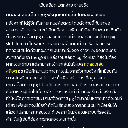
เว็บสล็อต แตกง่าย จ่ายจริง
ทดลองเล่นสล็อต pg ฟรีทุกเกมไม่อั้น ไม่ต้องฝากเงิน
หลังจากที่ได้รู้จักกับค่ายเกมสล็อตสุดโด่งดังค่ายนี้กันมาพอ
สมควรแล้ว เราขอแนะนำอีกหนึ่งความพิเศษที่ต้องห้ามพลาด ซึ่งนั่น
ก็คือระบบ สล็อต pg ทดลองเล่น หรือที่เรียกอีกอย่างหนึ่งว่า pg
slot demo เป็นระบบการเล่นเกมสล็อตเสมือนจริง ที่สามารถ
ทดลองเล่นได้ก่อนที่จะฝากเงินเข้าเล่นจริง ง่ายๆ เพียงแค่สมัคร
สมาชิกกับเรา heng99 แหล่งรวม
สล็อต pg ทั้งหมด
ที่
ยังไม่ต้อง
ฝากเงินเข้ามา แต่สามารถเข้ามาเล่นในโหมด
ทดลองเล่น
สล็อต
pg เพื่อศึกษาแนวทางการเล่นจากตัวเกมจริง ที่เหมือนกับ
การเล่นจริงทุกอย่าง ไม่ว่าจะเป็นฟีเจอร์ต่างๆ ที่อยู่ภายใน
เกม สล็อตค่าย pg ไปจนถึงอัตราการออกเงินรางวัลของเกมต่างๆ
ซึ่งถ้าหากผู้เล่นได้ศึกษาสิ่งต่างๆ เหล่านี้ ก่อนที่จะเริ่มเล่นจริง ก็จะ
ทำให้มีโอกาสเอาชนะ เกมสล็อตค่าย pg ได้มากขึ้นหลายเท่าตัวเลยที
เดียว เพียงแต่จะมีข้อจำกัดในเรื่องของการถอนเงิน ที่เมื่อเล่นได้
แล้วจะไม่สามารถถอนเงินได้ เพราะเป็นเพียงแค่ระบบที่รองรับ
สำหรับผู้เล่นที่ต้องการทดลองเล่นเท่านั้น