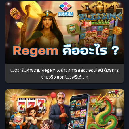
เปิดวาร์ปค่ายเกม Regem เขย่าวงการสล็อตออนไลน์ ด้วยการ
จ่ายจริง แจกโปรฟรีเต็ม ๆ