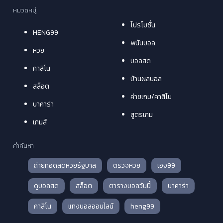
หมวดหมู่
โปรโมชั่น
HENG99
พนันบอล
หวย
บอลสด
คาสิโน
บ้านผลบอล
สล็อต
ค่ายเกม/คาสิโน
บาคาร่า
สูตรเกม
เกมส์
คำค้นหา
ถ่ายทอดสดหวยรัฐบาล
ตรวจหวย
เฮง99
ดูบอลสด
สล็อต
ตารางบอลวันนี้
บาคาร่า
คาสิโน
แทงบอลออนไลน์
heng99