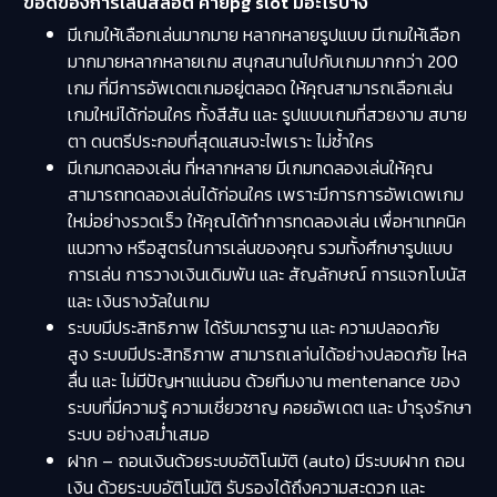
ข้อดีของการเล่นสล็อต ค่ายpg slot มีอะไรบ้าง
มีเกมให้เลือกเล่นมากมาย หลากหลายรูปแบบ มีเกมให้เลือก
มากมายหลากหลายเกม สนุกสนานไปกับเกมมากกว่า 200
เกม ที่มีการอัพเดตเกมอยู่ตลอด ให้คุณสามารถเลือกเล่น
เกมใหม่ได้ก่อนใคร ทั้งสีสัน และ รูปแบบเกมที่สวยงาม สบาย
ตา ดนตรีประกอบที่สุดแสนจะไพเราะ ไม่ซ้ำใคร
มีเกมทดลองเล่น ที่หลากหลาย มีเกมทดลองเล่นให้คุณ
สามารถทดลองเล่นได้ก่อนใคร เพราะมีการการอัพเดพเกม
ใหม่อย่างรวดเร็ว ให้คุณได้ทำการทดลองเล่น เพื่อหาเทคนิค
แนวทาง หรือสูตรในการเล่นของคุณ รวมทั้งศึกษารูปแบบ
การเล่น การวางเงินเดิมพัน และ สัญลักษณ์ การแจกโบนัส
และ เงินรางวัลในเกม
ระบบมีประสิทธิภาพ ได้รับมาตรฐาน และ ความปลอดภัย
สูง ระบบมีประสิทธิภาพ สามารถเลา่นได้อย่างปลอดภัย ไหล
ลื่น และ ไม่มีปัญหาแน่นอน ด้วยทีมงาน mentenance ของ
ระบบที่มีความรู้ ความเชี่ยวชาญ คอยอัพเดต และ บำรุงรักษา
ระบบ อย่างสม่ำเสมอ
ฝาก – ถอนเงินด้วยระบบอัติโนมัติ (auto) มีระบบฝาก ถอน
เงิน ด้วยระบบอัติโนมัติ รับรองได้ถึงความสะดวก และ