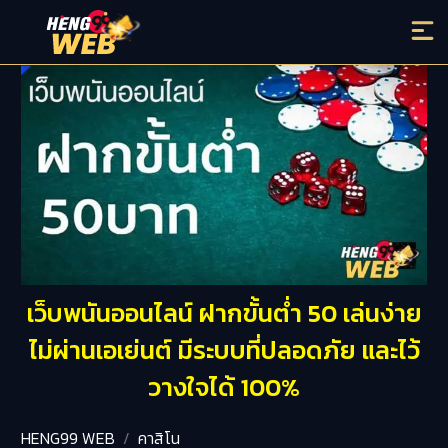
เว็บพนันออนไลน์ ฝากขั้นต่ำ 50 เล่นง่าย
ไม่ผ่านเอเย่นต์ มีระบบที่ปลอดภัย และไว้
วางใจได้ 100%
HENG99 WEB
คาสิโน