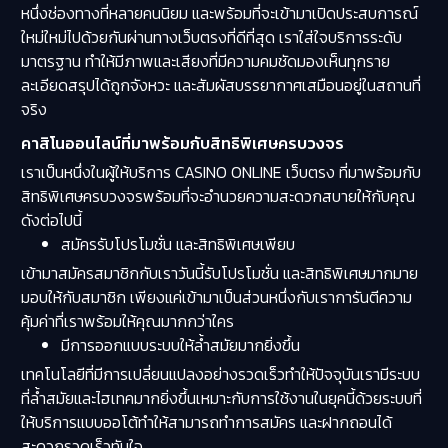
หนึ่งช่องทางที่หลายคนนิยม และพร้อมที่จะเข้ามาเปิดประสบการณ์
ใหม่ใหม่ไปด้วยกันผ่านทางเว็บตรงที่ดีที่สุด เราใส่ใจบริการระดับ
มาตรฐาน ทำให้มีภาพและเสียงที่มีความคมชัดมองเห็นทุกราย
ละเอียดสรุปได้ถูกจังหวะ และสัมผัสบรรยากาศเสมือนอยู่ในสถานที่
จริง
คาสิโนออนไลน์ที่มาพร้อมกับสิทธิพิเศษครบวงจร
เราเป็นหนึ่งในผู้ให้บริการ CASINO ONLINE เว็บตรง ที่มาพร้อมกับ
สิทธิพิเศษครบวงจรพร้อมที่จะอำนวยความสะดวกสบายให้กับคุณ
ดังต่อไปนี้
สมัครรับโปรโมชั่น และสิทธิพิเศษเพียบ
เข้ามาสมัครสมาชิกกับเราวันนี้รับโปรโมชั่น และสิทธิพิเศษมากมาย
มอบให้กับสมาชิก เพียงแค่เข้ามาเป็นส่วนหนึ่งกับเราการันตีความ
คุ้มค่าที่เราพร้อมให้คุณมากกว่าใคร
มีการออกแบบระบบให้ล้ำสมัยมากยิ่งขึ้น
เทคโนโลยีที่มีการเปลี่ยนแปลงอย่างรวดเร็วทำให้ปัจจุบันเรามีระบบ
ที่ล้ำสมัยและไฮเทคมากยิ่งขึ้นเหมาะกับการใช้งานในยุคนี้ด้วยระบบที่
ให้บริการแบบออโต้ทำให้สามารถทำการสมัคร และฝากถอนได้
สะดวกรวดเร็วทันใจ