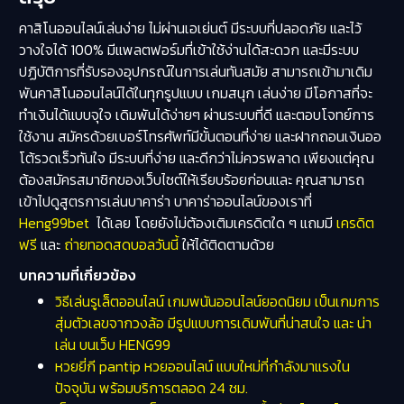
คาสิโนออนไลน์เล่นง่าย ไม่ผ่านเอเย่นต์ มีระบบที่ปลอดภัย และไว้
วางใจได้ 100% มีแพลตฟอร์มที่เข้าใช้ง่านได้สะดวก และมีระบบ
ปฏิบัติการที่รับรองอุปกรณ์ในการเล่นทันสมัย สามารถเข้ามาเดิม
พันคาสิโนออนไลน์ได้ในทุกรูปแบบ เกมสนุก เล่นง่าย มีโอกาสที่จะ
ทำเงินได้แบบจุใจ เดิมพันได้ง่ายๆ ผ่านระบบที่ดี และตอบโจทย์การ
ใช้งาน สมัครด้วยเบอร์โทรศัพท์มีขั้นตอนที่ง่าย และฝากถอนเงินออ
โต้รวดเร็วทันใจ มีระบบที่ง่าย และดีกว่าไม่ควรพลาด เพียงแต่คุณ
ต้องสมัครสมาชิกของเว็บไซต์ให้เรียบร้อยก่อนและ คุณสามารถ
เข้าไปดูสูตรการเล่นบาคาร่า บาคาร่าออนไลน์ของเราที่
Heng99bet
ได้เลย โดยยังไม่ต้องเติมเครดิตใด ๆ แถมมี
เครดิต
ฟรี
และ
ถ่ายทอดสดบอลวันนี้
ให้ได้ติดตามด้วย
บทความที่เกี่ยวข้อง
วิธีเล่นรูเล็ตออนไลน์ เกมพนันออนไลน์ยอดนิยม เป็นเกมการ
สุ่มตัวเลขจากวงล้อ มีรูปแบบการเดิมพันที่น่าสนใจ และ น่า
เล่น บนเว็บ HENG99
หวยยี่กี pantip หวยออนไลน์ แบบใหม่ที่กำลังมาแรงใน
ปัจจุบัน พร้อมบริการตลอด 24 ชม.