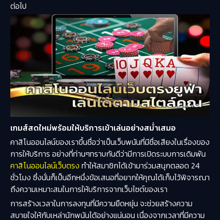
ต่อไป
เกมส์สดใหม่พร้อมให้บริการเข้าเล่นอย่างสม่ำเสมอ
คาสิโนออนไลน์ของเราขึ้นชื่อว่าเป็นเว็บพนันที่มีชื่อเสียงในเรื่องของ
การให้บริการ อย่างที่ท่านๆทราบกันดีว่ามีการเปิดระบบการเดิมพัน
คาสิโนออนไลน์เว็บตรง
ทำให้สมาชิกได้เข้ามาร่วมสนุกตลอด 24
ชั่วโมง ซึ่งนั่นก็เป็นอีกหนึ่งข้อเสนอที่อยากให้คุณได้เก็บไว้พิจารณา
ถึงความเหมาะสมในการให้บริการจากเว็บไซต์ของเรา
การสร้างเวลาในการลงทุนที่มีความยืดหยุ่น จะช่วยสร้างความ
สบายใจให้กับเหล่านักพนันได้อย่างแน่นอน เนื่องจากเวลาที่มีความ