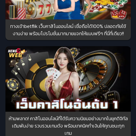
ทางเข้าbetflik เว็บคาสิโนออนไลน์ เชื่อถือได้100% ปลอดภัยใช้
งานง่าย พร้อมโปรโมชั่นมากมายแจกให้แบบฟรีๆ ที่นี่ที่เดียว!!
ห้ามพลาด! คาสิโนออนไลน์ที่ได้รับความนิยมอย่างมากในยุคดิจิทัล
เดิมพันง่าย รวบรวมเกมดัง พร้อมเทคนิคทำเงินให้คุณชนะทุก
เกม