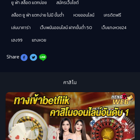
ยู ฟ่า สล็อต แตกบ่อย
สมัครเว็บไซต์
สล็อต ยู ฟ่า แตกง่าย ไม่มี ขั้นต่ำ
หวยออนไลน์
เครดิตฟรี
เล่นบาคาร่า
เว็บพนันออนไลน์ ฝากขั้นต่ำ 50
เว็บแทงหวย24
เฮง99
แทงหวย
Share
คาสิโน