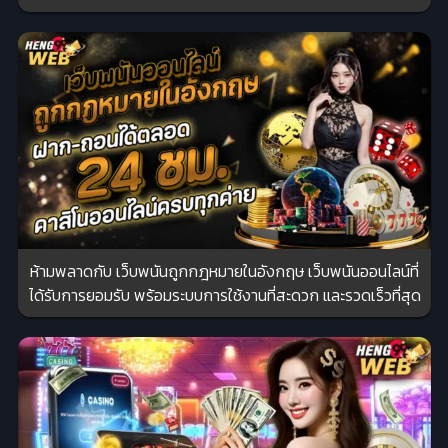
ห้ามพลาดกับ เว็บพนันถูกกฎหมายในอังกฤษ เว็บพนันออนไลน์ที่
ได้รับการยอมรับ พร้อมระบบการใช้งานที่สะดวก และรวดเร็วที่สุด