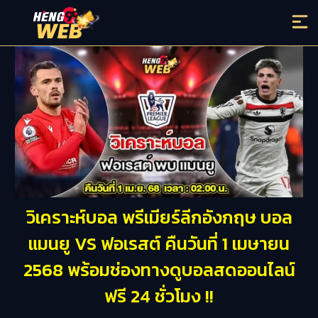
วิเคราะห์บอล พรีเมียร์ลีกอังกฤษ บอล
แมนยู VS ฟอเรสต์ คืนวันที่ 1 เมษายน
2568 พร้อมช่องทางดูบอลสดออนไลน์
ฟรี 24 ชั่วโมง !!