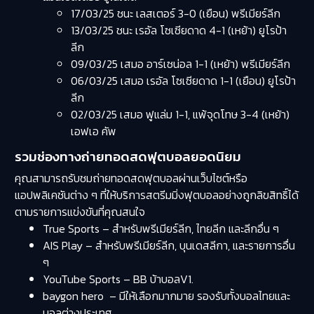
17/03/25 ชนะ เลสเตอร์ 3-0 (เยือน) พรีเมียร์ลีก
13/03/25 ชนะ เรอัล โซเซียดาด 4-1 (เหย้า) ยูโรป้า
ลีก
09/03/25 เสมอ อาร์เซน่อล 1-1 (เหย้า) พรีเมียร์ลีก
06/03/25 เสมอ เรอัล โซเซียดาด 1-1 (เยือน) ยูโรป้า
ลีก
02/03/25 เสมอ ฟูแล่ม 1-1, แพ้จุดโทษ 3-4 (เหย้า)
เอฟเอ คัพ
รวมช่องทางถ่ายทอดสดฟุตบอลยอดนิยม
คุณสามารถรับชมถ่ายทอดสดฟุตบอลผ่านเว็บไซต์หรือ
แอปพลิเคชันต่าง ๆ ที่ให้บริการสตรีมมิ่งฟุตบอลอย่างถูกลิขสิทธิ์ได้
ตามรายการแข่งขันที่คุณสนใจ
True Sports – สำหรับพรีเมียร์ลีก, ไทยลีก และลีกอื่น ๆ
AIS Play – สำหรับพรีเมียร์ลีก, บุนเดสลีกา, และรายการอื่น
ๆ
YouTube Sports – BB บ้าบอลV1.
baygon hero – มีให้เลือกมากมาย รองรับทั้งบอลไทยและ
บอลต่างประเทศ