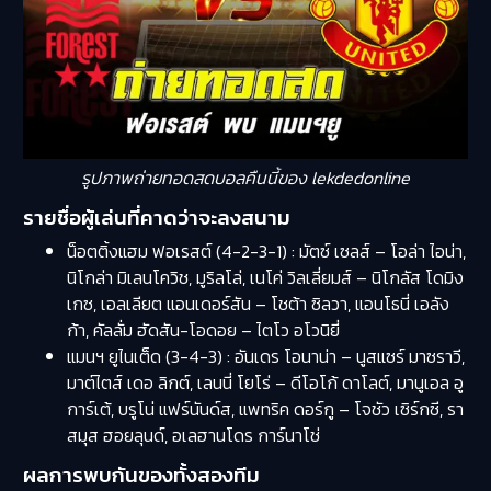
รูปภาพถ่ายทอดสดบอลคืนนี้ของ lekdedonline
รายชื่อผู้เล่นที่คาดว่าจะลงสนาม
น็อตติ้งแฮม ฟอเรสต์ (4-2-3-1) : มัตซ์ เซลส์ – โอล่า ไอน่า,
นิโกล่า มิเลนโควิช, มูริลโล่, เนโค่ วิลเลี่ยมส์ – นิโกลัส โดมิง
เกซ, เอลเลียต แอนเดอร์สัน – โชต้า ซิลวา, แอนโธนี่ เอลัง
ก้า, คัลลั่ม ฮัดสัน-โอดอย – ไตโว อโวนิยี่
แมนฯ ยูไนเต็ด (3-4-3) : อันเดร โอนาน่า – นูสแซร์ มาซราวี,
มาต์ไตส์ เดอ ลิกต์, เลนนี่ โยโร่ – ดีโอโก้ ดาโลต์, มานูเอล อู
การ์เต้, บรูโน่ แฟร์นันด์ส, แพทริค ดอร์กู – โจชัว เซิร์กซี, รา
สมุส ฮอยลุนด์, อเลฮานโดร การ์นาโช่
ผลการพบกันของทั้งสองทีม