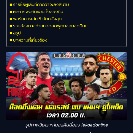
รายชื่อผู้เล่นที่คาดว่าจะลงสนาม
ผลการพบกันของทั้งสองทีม
ฟอร์มการเล่น 5 นัดหลังสุด
รวมช่องทางถ่ายทอดสดฟุตบอลยอดนิยม
สรุป
บทความที่เกี่ยวข้อง
รูปภาพวิเคราะห์บอลคืนนี้ของ lekdedonline