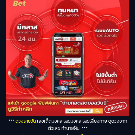
***
ดวงรายวัน
เลขเด็ดมงคล เลขมงคล เลขเสี่ยงทาย ดูดวงจาก
ตัวเลข ทำนายฝัน
***