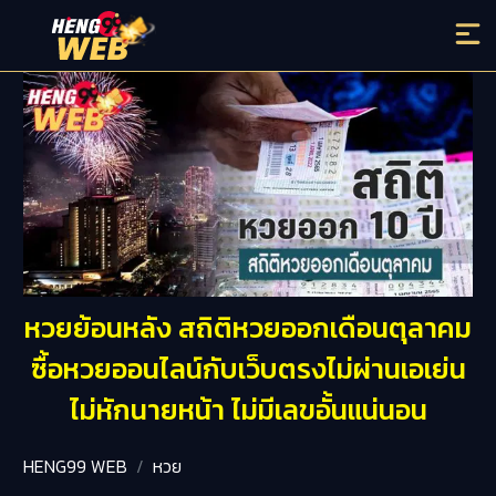
หวยย้อนหลัง สถิติหวยออกเดือนตุลาคม
ซื้อหวยออนไลน์กับเว็บตรงไม่ผ่านเอเย่น
ไม่หักนายหน้า ไม่มีเลขอั้นแน่นอน
HENG99 WEB
หวย