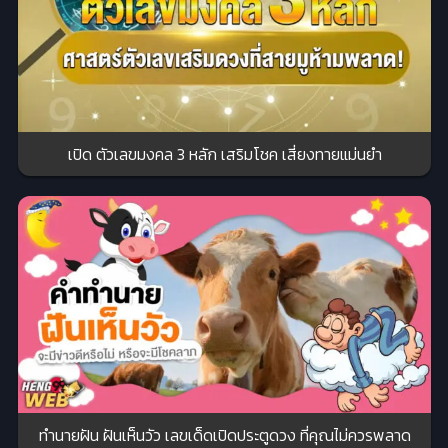
เปิด ตัวเลขมงคล 3 หลัก เสริมโชค เสี่ยงทายแม่นยำ
ทำนายฝัน ฝันเห็นวัว เลขเด็ดเปิดประตูดวง ที่คุณไม่ควรพลาด