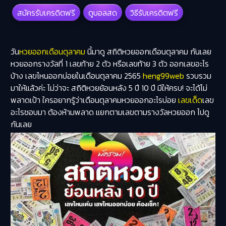
สมัครรับเครดิตฟรี
ดูบอลสด
วิธีรับเครดิตฟรี
วัน
หวยออกเดือนตุลาคม
นี้มาดู สถิติหวยออกเดือนตุลาคม กันเลย
หวยออกรางวัลที่ 1 เลขท้าย 2 ตัว หรือเลขท้าย 3 ตัว ออกเลขอะไร
บ้าง เลขไหนออกบ่อยในเดือนตุลาคม 2565
heng99web
รวบรวม
มาให้แล้วค่ะ ไม่ว่าจะ สถิติหวยย้อนหลัง 5 ปี 10 ปี มีให้ครบ! จะได้ไม่
พลาดเป้า ใครอยากรู้ว่าเดือนตุลาคมหวยออกอะไรบ่อย
เลขเด็ด
เลข
อะไรชอบมา ต้องห้ามพลาด แยกตามเลขตามรางวัลหวยออก ไปดู
กันเลย