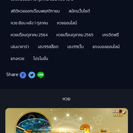
สถิติหวยออกเดือนพฤศจิกายน
สมัครเว็บไซต์
หวย ย้อน หลัง 1 ตุลาคม
หวยออนไลน์
หวยเดือนตุลาคม 2564
หวยเดือนตุลาคม 2565
เครดิตฟรี
เล่นบาคาร่า
เฮง99สล็อต
เฮง99เว็บ
แทงบอลออนไลน์
แทงหวย
โปรโมชั่น
Share
หวย