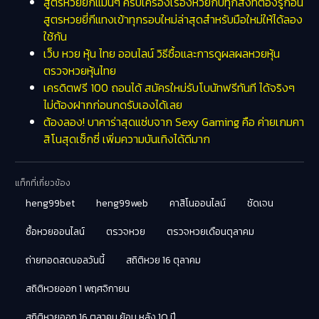
สูตรหวยยี่กีแม่นๆ ครบเครื่องเรื่องหวยกับทุกสิ่งที่ต้องรู้ก่อน
สูตรหวยยี่กีแทงเข้าทุกรอบใหม่ล่าสุดสำหรับมือใหม่ให้ได้ลอง
ใช้กัน
เว็บ หวย หุ้น ไทย ออนไลน์ วิธีซื้อและการดูผลผลหวยหุ้น
ตรวจหวยหุ้นไทย
เครดิตฟรี 100 ถอนได้ สมัครใหม่รับโบนัทฟรีทันที ได้จริงๆ
ไม่ต้องฝากก่อนกดรับเองได้เลย
ต้องลอง! บาคาร่าสุดแซ่บจาก Sexy Gaming คือ ค่ายเกมคา
สิโนสุดเซ็กซี่ เพิ่มความบันเทิงได้ดีมาก
แท็กที่เกี่ยวข้อง
heng99bet
heng99web
คาสิโนออนไลน์
ชัดเจน
ซื้อหวยออนไลน์
ตรวจหวย
ตรวจหวยเดือนตุลาคม
ถ่ายทอดสดบอลวันนี้
สถิติหวย 16 ตุลาคม
สถิติหวยออก 1 พฤศจิกายน
สถิติหวยออก 16 ตุลาคม ย้อน หลัง 10 ปี