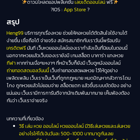
ดาวน์โหลดแอปพลิเคชั่น
เลขเด็ดออนไลน์
ฟรี
?IOS
:
App Store
?
สรุป
Heng99
บริการทุกเรื่องหวย ช่วยให้คอหวยได้ตัดสินใจใช้งานได้
ง่ายขึ้น เชื่อถือได้ จ่ายจริง สมัครสมาชิกกับเราวันนี้พร้อมรับ
เครดิตฟรี
มันที เว็บหวยออนไลน์ของเรากำลังเป็นที่นิยมในตอนนี้
นอกจากหวยแล้วเว็บของเรายังมี เกมสล็อต บาคาร่า แทงหวย
กีฬา
หากท่านเบื่อๆเหงาๆ ที่หน้าเว็บก็ยังมี เว็บดูหนังออนไลน์
ถ่ายทอดสดบอลวันนนี้
เว็บถ่ายทอดสดผลหวย ไว้ให้ดูอย่าง
เพลิดเพลิน เว็บเราเป็นเว็บที่ถูกกฎหมาย หมดปัญหากลัวการโดน
โกง ถูกหวยแล้วไม่ยอมจ่าย สล็อตแตก แล้วขึ้นระบบขัดข้อง อย่าง
แน่นอน เว็บเรามีการการันตีจากนักเดิมพันมากมาย เห็นพ้องต้อง
กันว่า เว็บเราจ่ายจริง
บทความที่เกี่ยวข้อง
วิธี เล่น หวย ออนไลน์ หวยออนไลน์ มีวิธีเล่นหวยและเล่นหวย
อย่างไรให้ได้เงินวันละ 500-1000 บาทมาดูกันเลย