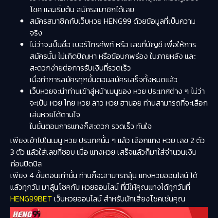
โชค และเริ่มต้น สมัครสมาชิกได้เลย
สมัครสมาชิกกับเว็บหวย HENG99 ด้วยข้อมูลที่เป็นความ
จริง
ไม่ว่าจะเป็นชื่อ เบอร์โทรศัพท์ หรือ เลขที่บัญชี เพื่อให้การ
สมัครนั้น ไม่เกิดปัญหา หรือข้อบกพร่อง ในภายหลัง และ
สะดวกง่ายต่อการรับเงินที่รวดเร็ว
เมื่อทำการสมัครทุกขั้นตอนสมัครเสร็จทั้งหมดแล้ว
เว็บหวยจะนำท่านเข้าสู่หน้าเมนูของ หวย ประเทศต่าง ๆ ไม่ว่า
จะเป็น หวย ไทย หวย ลาว หวย ฮานอย ท่านสามารถที่จะเลือก
เล่นหวยได้ตามใจ
ในขั้นตอนการแทงก็สะดวก รวดเร็ว ทันใจ
เพียงเข้าไปในเมนู หวย ประเทศนั้น ๆ แล้ว เลือกแทง หวย เลข 2 ตัว
3 ตัว แล้วใส่เลขที่ชอบ เมื่อ แทงหวย เสร็จแล้วก็มาใส่จำนวนเงิน
ก่อนปิดบิล
เพียง 4 ขั้นตอนเท่านั้น ท่านก็จะสามารถลุ้น แทงหวยออนไลน์ ได้
แล้วทุกวัน มาลุ้นโชคกับ หวยออนไลน์ ที่มีให้คุณแทงได้ทุกวันที่
HENG99BET
เว็บหวยออนไลน์ สำหรับนักเสี่ยงโชคเช่นคุณ