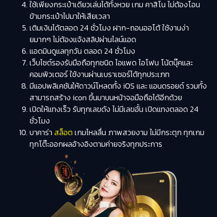
ใช้เพียงกระเป๋าเดียวเล่นได้ทั้งหวย เกม คาสิโน ไม่ต้องโอน
ข้ามกระเป๋าไปมาให้เสียเวลา
เติมเงินได้ตลอด 24 ชั่วโมง ฝาก-ถอนออโต้ ใช้งานง่า
ยมากๆ ไม่ต้องแจ้งสลิปผ่านไลน์แอด
แอดมินดูแลทุกวัน ตลอด 24 ชั่วโมง
เว็บไซต์รองรับมือถือทุกชนิด ไอแพด ไอโฟน โน้ตบุ๊คและ
คอมพิวเตอร์ ใช้งานผ่านเบราเซอร์ได้ทุกประเภท
มีแอปพลิเคชันให้ดาวน์โหลดทั้ง iOS และ แอนดรอยด์ รวมทั้ง
สามารถสร้าง icon ขึ้นมาบนหน้าจอมือถือได้อีกด้วย
เปิดให้แทงเร็ว รับทุกเลขดัง ไม่มีเลขอั้น เปิดแทงตลอด 24
ชั่วโมง
บาคาร่า
สล็อต
เกมไหลลื่น ภาพสวยงาม ไม่มีกระตุก ทุกเกม
ทุกโต๊ะออกผลอ้างอิงตามค่ายจริงทุกประการ