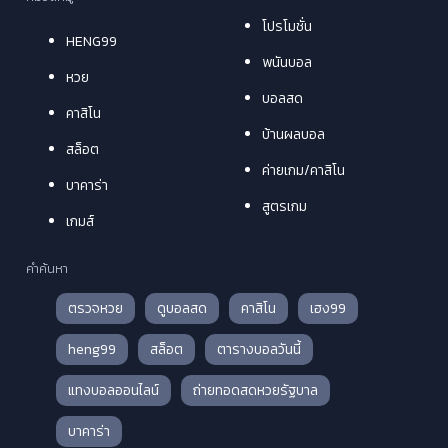
โปรโมชั่น
HENG99
พนันบอล
หวย
บอลสด
คาสิโน
บ้านผลบอล
สล็อต
ค่ายเกม/คาสิโน
บาคาร่า
สูตรเกม
เกมส์
คำค้นหา
ตรวจหวย
ดูบอลสด
คาสิโน
เฮง99
heng99
สล็อต
ตารางบอลวันนี้
แทงบอลออนไลน์
ถ่ายทอดสดหวยรัฐบาล
บาคาร่า