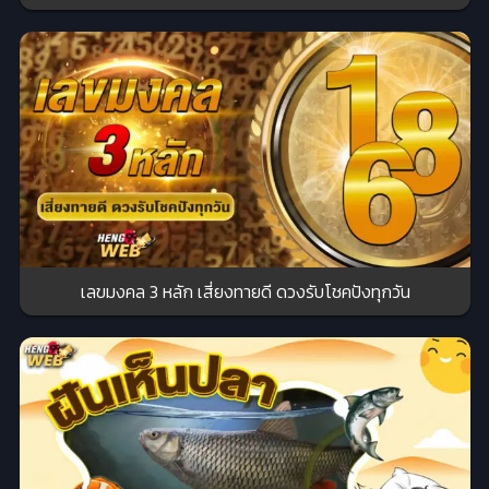
เลขมงคล 3 หลัก เสี่ยงทายดี ดวงรับโชคปังทุกวัน