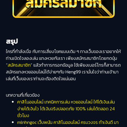
สรุป
ใครที่กำลังเบื่อ กับการเสี่ยงโชคแบบเดิม ๆ ทางเว็บของเราอยากให้
ท่านเปิดใจลองเล่น แทงหวยกับเรา เพียงสมัครสมาชิกโดยกดปุ่ม
“
สมัครสมาชิก
” แล้วทำการกรอกข้อมูล ใช้เพียงเบอร์โทรก็สามารถ
สมัครแทงหวยออนไลน์ได้ง่ายๆกับ Heng99 เรามั่นใจว่าท่านเข้ามา
เล่นที่เว็บของเราท่านจะต้องติดใจแน่นอน
บทความที่เกี่ยวข้อง
คาสิโนออนไลน์ เทคนิคการเล่น หวยออนไลน์ ให้ได้เงินเล่น
ง่ายได้เงินไว ได้เงินจริงปลอดภัย 100% เล่นได้ตลอด 24
ชั่วโมง
mlnhngoc เว็บพนัน คาสิโนออนไลน์ ครบวงจร ทำเงินดี มา