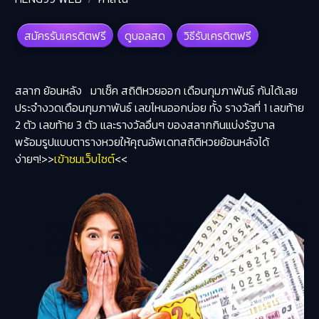
สมัครรับเครดิตฟรี
ดูบอลสด
วิธีรับเครดิตฟรี
สลาก ย้อนหลัง มาเช็ค
สถิติหวยออก
เดือนกุมภาพันธ์
กันได้เลย
ประจำ
งวดเดือนกุมภาพันธ์
เลขไหนออกบ่อย ทั้ง รางวัลที่ 1 เลขท้าย
2 ตัว เลขท้าย 3 ตัว และรางวัลอื่นๆ ของสลากกินแบ่งรัฐบาล
พร้อมรูปแบบตารางหวยให้คุณอัพเดทสถิติหวยย้อนหลังได้
ง่ายๆ!>>
เข้าชมเว็บไซต์
<<