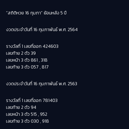
“สถิติหวย 16 กุมภา” ย้อนหลัง 5 ปี
งวดประจําวันที่ 16 กุมภาพันธ์ พ.ศ. 2564
รางวัลที่ 1 เลขที่ออก 424603
เลขท้าย 2 ตัว 39
เลขหน้า 3 ตัว 861 , 318
เลขท้าย 3 ตัว 057 , 817
งวดประจําวันที่ 16 กุมภาพันธ์ พ.ศ. 2563
รางวัลที่ 1 เลขที่ออก 781403
เลขท้าย 2 ตัว 94
เลขหน้า 3 ตัว 515 , 952
เลขท้าย 3 ตัว 030 , 918