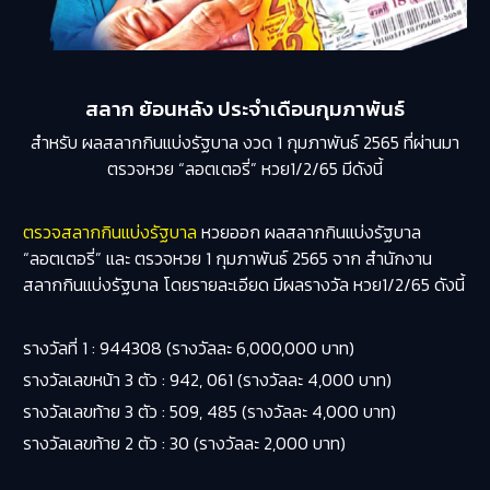
สลาก ย้อนหลัง ประจำเดือนกุมภาพันธ์
สำหรับ ผลสลากกินแบ่งรัฐบาล งวด 1 กุมภาพันธ์ 2565 ที่ผ่านมา
ตรวจหวย “ลอตเตอรี่” หวย1/2/65 มีดังนี้
ตรวจสลากกินแบ่งรัฐบาล
หวยออก ผลสลากกินแบ่งรัฐบาล
“ลอตเตอรี่” และ ตรวจหวย 1 กุมภาพันธ์ 2565 จาก สำนักงาน
สลากกินแบ่งรัฐบาล โดยรายละเอียด มีผลรางวัล หวย1/2/65 ดังนี้
รางวัลที่ 1 : 944308 (รางวัลละ 6,000,000 บาท)
รางวัลเลขหน้า 3 ตัว : 942, 061 (รางวัลละ 4,000 บาท)
รางวัลเลขท้าย 3 ตัว : 509, 485 (รางวัลละ 4,000 บาท)
รางวัลเลขท้าย 2 ตัว : 30 (รางวัลละ 2,000 บาท)