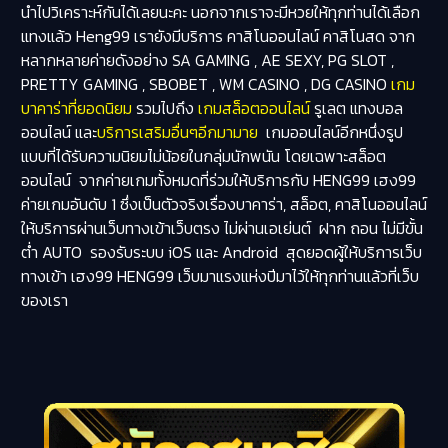
นำไปวิเคราะห์กันได้เลยนะคะ นอกจากเราจะมีหวยให้ทุกท่านได้เลือก
แทงแล้ว Heng99 เรายังมีบริการ คาสิโนออนไลน์ คาสิโนสด จาก
หลากหลายค่ายดังอย่าง SA GAMING , AE SEXY, PG SLOT ,
PRETTY GAMING , SBOBET , WM CASINO , DG CASINO
เกม
บาคาร่าที่ยอดนิยม
รวมไปถึง
เกมสล็อตออนไลน์
รูเลต แทงบอล
ออนไลน์ และ
บริการเสริมอื่นๆอีกมามาย
เกมออนไลน์อีกหนึ่งรูป
แบบที่ได้รับความนิยมไม่น้อยในกลุ่มนักพนัน โดยเฉพาะสล็อต
ออนไลน์ จากค่ายเกมทั้งหมดที่ร่วมให้บริการกับ HENG99 เฮง99
ค่ายเกมอันดับ 1 ซึ่งเป็นตัวจริงเรื่องบาคาร่า, สล็อต, คาสิโนออนไลน์
ให้บริการผ่านเว็บทางเข้าเว็บตรง ไม่ผ่านเอเย่นต์ ฝาก ถอน ไม่มีขั้น
ต่ำ AUTO รองรับระบบ iOS และ Android สุดยอดผู้ให้บริการเว็บ
ทางเข้า เฮง99 HENG99 เว็บมาแรงแห่งปีมาไว้ให้ทุกท่านแล้วที่เว็บ
ของเรา