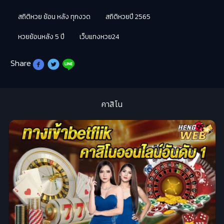
สถิติหวย ย้อน หลัง ทุกงวด
สถิติหวยปี 2565
หวยย้อนหลัง 5 ปี
เว็บแทงหวย24
Share
คาสิโน