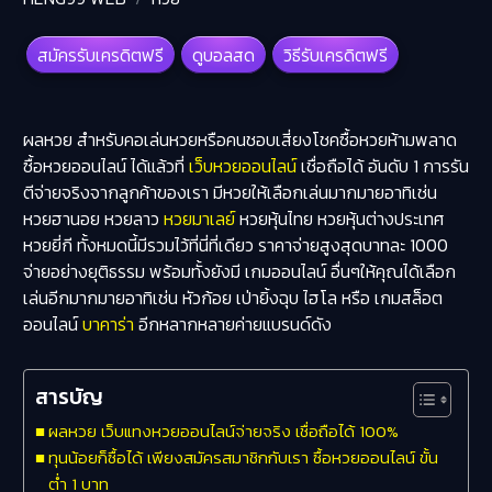
สมัครรับเครดิตฟรี
ดูบอลสด
วิธีรับเครดิตฟรี
ผลหวย สำหรับคอเล่นหวยหรือคนชอบเสี่ยงโชคซื้อหวยห้ามพลาด
ซื้อหวยออนไลน์ ได้แล้วที่
เว็บหวยออนไลน์
เชื่อถือได้ อันดับ 1 การรัน
ตีจ่ายจริงจากลูกค้าของเรา มีหวยให้เลือกเล่นมากมายอาทิเช่น
หวยฮานอย หวยลาว
หวยมาเลย์
หวยหุ้นไทย หวยหุ้นต่างประเทศ
หวยยี่กี ทั้งหมดนี้มีรวมไว้ที่นี่ที่เดียว ราคาจ่ายสูงสุดบาทละ 1000
จ่ายอย่างยุติธรรม พร้อมทั้งยังมี เกมออนไลน์ อื่นๆให้คุณได้เลือก
เล่นอีกมากมายอาทิเช่น หัวก้อย เป่ายิ้งฉุบ ไฮโล หรือ เกมสล็อต
ออนไลน์
บาคาร่า
อีกหลากหลายค่ายแบรนด์ดัง
สารบัญ
ผลหวย เว็บแทงหวยออนไลน์จ่ายจริง เชื่อถือได้ 100%
ทุนน้อยก็ซื้อได้ เพียงสมัครสมาชิกกับเรา ซื้อหวยออนไลน์ ขั้น
ต่ำ 1 บาท