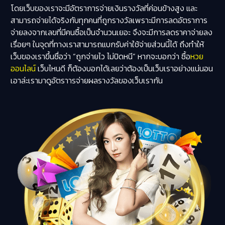
โดยเว็บของเราจะมีอัตราการจ่ายเงินรางวัลที่ค่อนข้างสูง และ
สามารถจ่ายได้จริงกับทุกคนที่ถูกรางวัลเพราะมีการลดอัตราการ
จ่ายลงจากเลขที่มีคนซื้อเป็นจำนวนเยอะ จึงจะมีการลดราคาจ่ายลง
เรื่อยๆ ในจุดที่ทางเราสามารถแบกรับค่าใช้จ่ายส่วนนี้ได้ ถึงทำให้
เว็บของเราขึ้นชื่อว่า “ถูกจ่ายไว ไม่ปิดหนี” หากจะบอกว่า ซื้อ
หวย
ออนไลน์
เว็บไหนดี ก็ต้องบอกได้เลยว่าต้องเป็นเว็บเราอย่างแน่นอน
เอาล่ะเรามาดูอัตราารจ่ายผลรางวัลของเว็บเรากัน