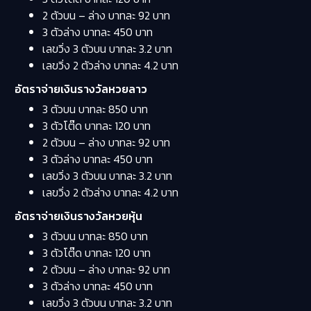
2 ตัวบน – ล่าง บาทละ 92 บาท
3 ตัวล่าง บาทละ 450 บาท
เลขวิ่ง 3 ตัวบน บาทละ 3.2 บาท
เลขวิ่ง 2 ตัวล่าง บาทละ 4.2 บาท
อัตราจ่ายเงินรางวัลหวยลาว
3 ตัวบน บาทละ 850 บาท
3 ตัวโต๊ด บาทละ 120 บาท
2 ตัวบน – ล่าง บาทละ 92 บาท
3 ตัวล่าง บาทละ 450 บาท
เลขวิ่ง 3 ตัวบน บาทละ 3.2 บาท
เลขวิ่ง 2 ตัวล่าง บาทละ 4.2 บาท
อัตราจ่ายเงินรางวัลหวยหุ้น
3 ตัวบน บาทละ 850 บาท
3 ตัวโต๊ด บาทละ 120 บาท
2 ตัวบน – ล่าง บาทละ 92 บาท
3 ตัวล่าง บาทละ 450 บาท
เลขวิ่ง 3 ตัวบน บาทละ 3.2 บาท