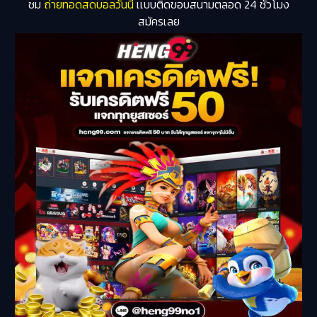
ชม
ถ่ายทอดสดบอลวันนี้
เเบบติดขอบสนามตลอด 24 ชั่วโมง
สมัครเลย