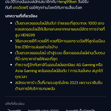
ประวัติโกงนั่นเองสมัครสมาชิกกับ
Heng99bet
วันนี้รับ
ทันที
เครดิตฟรี
ขอให้ทุกท่านโชคดีกับการเสี่ยงโชค
บทความที่เกี่ยวข้อง
เว็บแทงหวยออนไลน์อันดับ1 จ่ายเยอะที่สุดบาทละ 1000 แทง
หวยสดออนไลน์ให้เลือกแทงหลากหลายและมีอัตราการจ่ายที่
สูง HENG99
วิธีแทงหวยยี่กี หวยยี่กี หวยที่มีการออกรางวัลถี่ที่สุดในเมือง
ไทย มีวิธีการเล่นอย่างไรบ้าง
เว็บแทงหวยออนไลน์ เข้าสู่ระบบ ซื้อหวยออนไลน์ผ่านเว็บตรง
ที่นี่ เรทราคาจ่ายให้เยอะที่สุด
ทำความรู้จักกับคาสิโนออนไลน์ยอดนิยม AG Gaming หรือ
Asia Gaming พนันออนไลน์อันดับ 1 การเงินมั่นคง สนุกได้
ทุกเวลา
สมัครบาคาร่า เว็บที่มาแรงสุดในไทย 2023 เพราะเรายืน1ใน
ด้านการให้บริการเกมพนัน
แท็กที่เกี่ยวข้อง
้heng99
heng99 บาทละ 1000
heng99 เว็บจ่ายหนัก