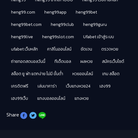
heng99.com
heng99app
heng99bet
heng99bet.com
heng99club
heng99guru
heng99live
heng99slot.com
Ufabet เข้าสู่ระบบ
ufabet เว็บหลัก
คาสิโนออนไลน์
ชัดเจน
ตรวจหวย
ถ่ายทอดสดบอลวันนี้
ทีเด็ดบอล
ผลหวย
สมัครเว็บไซต์
สล็อต ยู ฟ่า แตกง่าย ไม่มี ขั้นต่ำ
หวยออนไลน์
เกม สล็อต
เครดิตฟรี
เล่นบาคาร่า
เว็บแทงหวย24
เฮง99
เฮง99เว็บ
แทงบอลออนไลน์
แทงหวย
Share