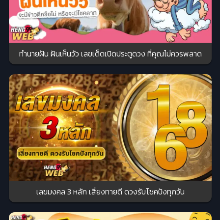
ทำนายฝัน ฝันเห็นวัว เลขเด็ดเปิดประตูดวง ที่คุณไม่ควรพลาด
เลขมงคล 3 หลัก เสี่ยงทายดี ดวงรับโชคปังทุกวัน