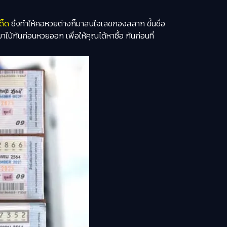
ด็ด
ซึ่งทำให้คอหวยต่างก็มาสนใจเลขกองสลาก ขึ้นชื่อ
าใบ้กันก่อนหวยออก เพื่อให้คุณได้หาซื้อ กันก่อนที่