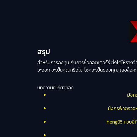
สรุป
สำหรับการลงทุน กับการซื้อลอตเตอร์รี่ ซึ่งได้ให้รางวัล
จะออก จะเป็นคุณหรือไม่ โชคจะเป็นของคุณ เลขล็อค
บทความที่เกี่ยวข้อง
มังก
มังกรฟ้าตรวจหว
heng95 หวยยี่กี