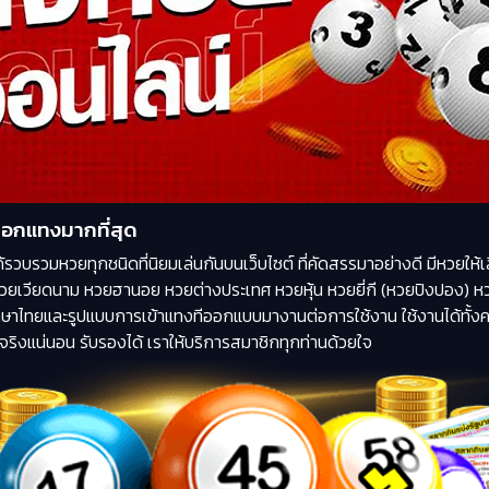
ือกแทงมากที่สุด
ด้รวบรวมหวยทุกชนิดที่นิยมเล่นกันบนเว็บไซต์ ที่คัดสรรมาอย่างดี มีหวยให้
หวยเวียดนาม หวยฮานอย หวยต่างประเทศ หวยหุ้น หวยยี่กี (หวยปิงปอง) ห
บภาษาไทยและรูปแบบการเข้าแทงทีออกแบบมางานต่อการใช้งาน ใช้งานได้ทั้งคอ
ายจริงแน่นอน รับรองได้ เราให้บริการสมาชิกทุกท่านด้วยใจ