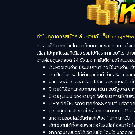
ทำไมคุณควรสมัครเล่นหวยกับเว็บ heng99w
เราจ่ายให้มากกว่าที่ไหนๆ เว็บมักหวยของเราตอบโจทย
เลือกไม่ถูกกันเลยทีเดียว รวมไปถึงราคาหวยที่เราจ่า
งานค่อยดูแลตลอด 24 ชั่วโมง การันตีจ่ายจริงแน่นอ
เว็บหวยเล่นง่าย มีระบบภาษาไทย ใช้งานง่าย เข้
เราเป็นเว็บตรง ไม่ผ่านเอเย่นต์ จ่ายจริงแน่นอ
สามารถซื้อหวยออนไลน์ ได้อย่างครบทุกชนิดที่น
มีหวยให้เลือกแทงมากมาย เช่น หวยรัฐบาล บ
มีหวยรูปแบบ ของหวยชุดไว้ค่อยบริการให้กับส
มี หวยยี่กี ให้บริการมากถึง88 รอบ/วัน คือออกผ
มีหวยหุ้นต่างประเทศให้เลือกแทงมากกว่า 13 ปร
แทงหวยออนไลน์ขั้นต่ำแค่เพียง 1 บาท เท่านั้น
เข้าใช้งานได้ทั้งคอมพิวเตอร์และมือถือสมาร์
ฝากถอนระบบออโต้ อัตโนมัติ โอนไว ปลอดภัย