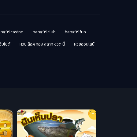
eng99casino
heng99club
heng99fun
ว็บไซต์
หวย ล็อค กอง สลาก งวด นี้
หวยออนไลน์