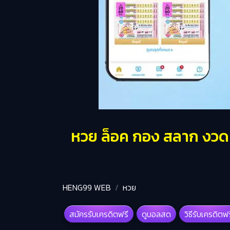
หวย ล็อค กอง สลาก งวด 
HENG99 WEB
หวย
สมัครรับเครดิตฟรี
ดูบอลสด
วิธีรับเครดิตฟ