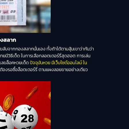
กองสลาก
ลับจากกองสลากนั่นเอง ทั้งถ้าได้ตามลุ้นเขาว่ากันว่า
ทยมีวิธีเด็ด ในการเลือกลอตเตอร์รี่สุดฮอต การเล่น
 เลขล็อคหวยเด็ด
ปัจจุบันหวย มีเว็บไซต์ออนไลน์ ใน
ที่ต้องรอซื้อล็อตเตอร์รี่ ตามแผงลอยขายอย่างเดียว