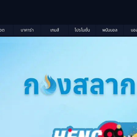
็อต
บาคาร่า
เกมส์
โปรโมชั่น
พนันบอล
บอ