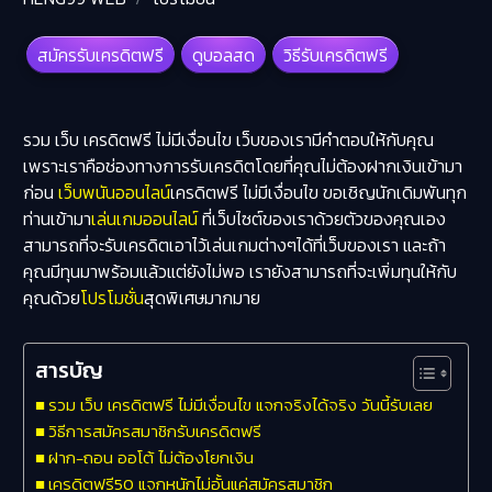
สมัครรับเครดิตฟรี
ดูบอลสด
วิธีรับเครดิตฟรี
รวม เว็บ เครดิตฟรี ไม่มีเงื่อนไข เว็บของเรามีคำตอบให้กับคุณ
เพราะเราคือช่องทางการรับเครดิตโดยที่คุณไม่ต้องฝากเงินเข้ามา
ก่อน
เว็บพนันออนไลน์
เครดิตฟรี ไม่มีเงื่อนไข ขอเชิญนักเดิมพันทุก
ท่านเข้ามา
เล่นเกมออนไลน์
ที่เว็บไซต์ของเราด้วยตัวของคุณเอง
สามารถที่จะรับเครดิตเอาไว้เล่นเกมต่างๆได้ที่เว็บของเรา และถ้า
คุณมีทุนมาพร้อมแล้วแต่ยังไม่พอ เรายังสามารถที่จะเพิ่มทุนให้กับ
คุณด้วย
โปรโมชั่น
สุดพิเศษมากมาย
สารบัญ
รวม เว็บ เครดิตฟรี ไม่มีเงื่อนไข แจกจริงได้จริง วันนี้รับเลย
วิธีการสมัครสมาชิกรับเครดิตฟรี
ฝาก-ถอน ออโต้ ไม่ต้องโยกเงิน
เครดิตฟรี50 แจกหนักไม่อั้นแค่สมัครสมาชิก