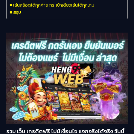
เล่นสล็อตได้ทุกค่าย กระเป๋าเดียวเล่นได้ทุกเกม
สรุป
รวม เว็บ เครดิตฟรี ไม่มีเงื่อนไข แจกจริงได้จริง วันนี้