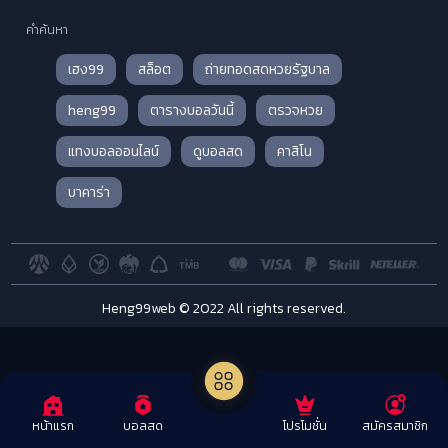
คำค้นหา
เฮง99
สล็อต
ถ่ายทอดสดหวยรัฐบาล
heng99
ตารางบอลวันนี้
ตรวจหวย
แทงบอลออนไลน์
ดูบอลสด
คาสิโน
บาคาร่า
Heng99web © 2022 All rights reserved.
โปรโมชั่น
สมัครสมาชิก
หน้าแรก
บอลสด