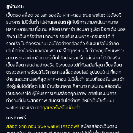
ยูฟ่า24h
เว็บตรง สล็อต วอ เลท รองรับ ฝาก-ถอน true wallet ไม่ต้องมี
ธนาคาร ไม่มีขั้นต่ำ ไม่ผ่านเอเย่นต์ ผู้ให้บริการเกมพนันมากมาย
หลากหลายเกม ทั้งเกม สล็อต บาคาร่า ยิงปลา รูเล็ต ป๊อกเด้ง บอล
กีฬา มีเว็บเครือข่าย มากมาย รองรับระบบฝาก-ถอนออโต้ ที่
รวดเร็ว ไม่ต้องรอนาน เล่นได้อย่างคล่องตัว รับเงินเร็วไม่จำกัด
เล่นได้ทั้งมือถือ และคอมพิวเตอร์ได้ทุกระบบ ไม่ว่าจะอยู่ที่ไหนเพราะ
สามารถเล่นผ่านอินเตอร์เน็ตได้อย่างราบรื่น เล่นง่าย ได้เงินจริง
เว็บสล็อต เล่นง่ายจ่ายจริง มีระบบออโต้ที่ทันสมัยที่สุด เว็บสล็อต
ตรงวอเลท พร้อมให้บริการเกมสล็อตออนไลน์ รูปแบบใหม่ ที่แตก
ง่าย และแตกบ่อยที่สุด ฝาก-ถอน ไม่มีขั้นต่ำ ระบบที่รองรับ และเข้า
ถึงผู้เล่นได้ดีที่สุด ไม่มี บัญชีธนาคาร ก็สามารถเล่นเกมสล็อตกับ
เว็บของเราได้ ผู้ให้บริการเกมสล็อตคุณภาพ ภายในระบบการ
ทำงานที่มีประสิทธิภาพ สมัครเล่นได้ง่ายๆ ที่หน้าเว็บไซต์ slot
wallet ของเรา เปิด
ยูสเซอร์ฟรีไม่มีขั้นต่ำ
เครดิตฟรี
สล็อต ฝาก ถอน true wallet เครดิตฟรี
สมัครสล็อตเว็บตรง