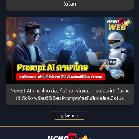
ในโลก
Prompt AI ภาษาไทย คืออะไร? เจาะลึกแนวทางเขียนที่เข้าใจง่าย
ใช้ได้จริง พร้อมวิธีเขียน Promptสำหรับมือใหม่และมือโปร
ดูทั้งหมด >