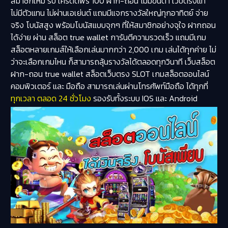
สมาชิกใหม่ รับ เครดิตฟรี 100 ฝาก-ถอน ไม่มีขั้นต่ำ เว็บตรงแท้
ไม่มีตัวแทน ไม่ผ่านเอเย่นต์ แถมมีแจกรางวัลใหญ่ทุกอาทิตย์ จ่าย
จริง โบนัสสูง พร้อมโบนัสแบบจุกๆ ที่ให้สมาชิกอย่างจุใจ ฝากถอน
ได้ง่าย ผ่าน สล็อต true wallet การันตีความรวดเร็ว แถมมีเกม
สล็อตหลายเกมส์ให้เลือกเล่นมากกว่า 2,000 เกม เล่นได้ทุกค่าย ไม่
ว่าจะเลือกเกมไหน ก็สามารถลุ้นรางวัลได้ตลอดทุกวินาที เว็บสล็อต
ฝาก-ถอน true wallet สล็อตเว็บตรง SLOT เกมสล็อตออนไลน์
คอมพิวเตอร์ และ มือถือ สามารถเล่นผ่านโทรศัพท์มือถือ ได้ทุกที่
ทุกเวลา ตลอด 24 ชั่วโมง
รองรับทั้งระบบ IOS และ Android