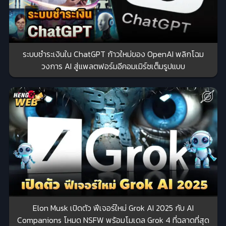
ระบบชำระเงินใน ChatGPT ก้าวใหม่ของ OpenAI พลิกโฉม
วงการ AI สู่แพลตฟอร์มอีคอมเมิร์ซเต็มรูปแบบ
Elon Musk เปิดตัว ฟีเจอร์ใหม่ Grok AI 2025 กับ AI
Companions โหมด NSFW พร้อมโมเดล Grok 4 ที่ฉลาดที่สุด