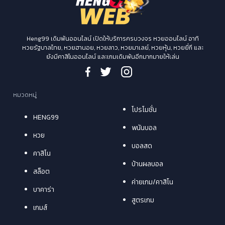
Heng99 เดิมพันออนไลน์ เปิดให้บริการครบวงจร หวยออนไลน์ อาทิ
หวยรัฐบาลไทย, หวยฮานอย, หวยลาว, หวยมาเลย์, หวยหุ้น, หวยยี่กี และ
ยังมีคาสิโนออนไลน์ และเกมเดิมพันอีกมากมายให้เล่น
หมวดหมู่
โปรโมชั่น
HENG99
พนันบอล
หวย
บอลสด
คาสิโน
บ้านผลบอล
สล็อต
ค่ายเกม/คาสิโน
บาคาร่า
สูตรเกม
เกมส์