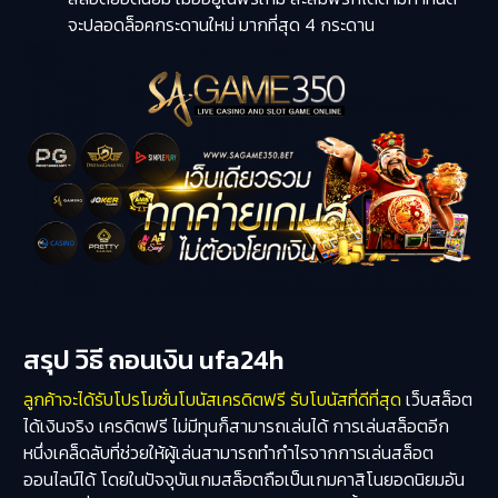
จะปลอดล็อคกระดานใหม่ มากที่สุด 4 กระดาน
สรุป วิธี ถอนเงิน ufa24h
ลูกค้าจะได้รับโปรโมชั่นโบนัสเครดิตฟรี รับโบนัสที่ดีที่สุด
เว็บสล็อต
ได้เงินจริง เครดิตฟรี ไม่มีทุนก็สามารถเล่นได้ การเล่นสล็อตอีก
หนึ่งเคล็ดลับที่ช่วยให้ผู้เล่นสามารถทำกำไรจากการเล่นสล็อต
ออนไลน์ได้ โดยในปัจจุบันเกมสล็อตถือเป็นเกมคาสิโนยอดนิยมอัน