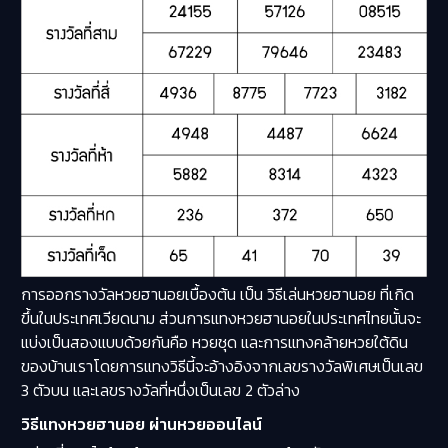
การออกรางวัลหวยฮานอยเบื้องต้น เป็น วิธีเล่นหวยฮานอย ที่เกิด
ขึ้นในประเทศเวียดนาม ส่วนการแทงหวยฮานอยในประเทศไทยนั้นจะ
แบ่งเป็นสองแบบด้วยกันคือ หวยชุด และการแทงคล้ายหวยใต้ดิน
ของบ้านเราโดยการแทงวิธีนี้จะอ้างอิงจากเลขรางวัลพิเศษเป็นเลข
3 ตัวบน และเลขรางวัลที่หนึ่งเป็นเลข 2 ตัวล่าง
วิธีแทงหวยฮานอย ผ่านหวยออนไลน์