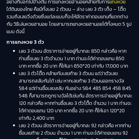
อย่างที่บอกไปข้างต้น การแทงหวยฮานอยคล้ายกับการ
แทงหวย
ใต้ดินของไทย คือมีทั้งเลข 2 ตัวบน – ล่าง เลข 3 ตัว เต็ง – โต๊ด
รวมถึงเลขวิ่งด้วยซึ่งแต่ละแบบก็จะให้อัตราค่าตอบแทนที่แตกต่าง
กัน วิธีเล่นหวยฮานอย โดยสามารถแทงหวยฮานอยได้ทั้งหมด 5 รูป
แบบ ดังนี้
การแทงหวย 3 ตัว
เลข 3 ตัวบน อัตราการจ่ายอยู่ที่บาทละ 850 กล่าวคือ หาก
ท่านซื้อเลข 3 ตัวจำนวน 1 บาท ท่านจะได้ค่าตอบแทน 850
บาท หากซื้อ 20 บาท ก็ให้เอา 850*20 เท่ากับ 17,000 บาท
เลข 3 ตัวโต๊ด คล้ายกับเลขท้าย 3 ตัวบน แต่ว่าตัวเลข
สามารถสลับกันได้ เช่น หากเลขท้าย 3 ตัวบนออกรางวัล
584 แต่ท่านซื้อเลขสลับ กันอย่าง 584 485 854 458 845
548 ก็สามารถถูกรางวัลได้เช่นกัน อัตราการจ่ายอยู่ที่บาทละ
120 กล่าวคือ หากท่านซื้อเลข 3 ตัวโต๊ด จำนวน 1 บาท ท่านจะ
ได้ค่าตอบแทน 120 บาท หากซื้อ 20 บาท ก็ให้เอา 120*20
เท่ากับ 2,400 บาท
เลข 2 ตัวบน อัตราการจ่ายอยู่ที่บาทละ 92 กล่าวคือ หากท่าน
ซื้อเลขท้าย 2 ตัวบน จำนวน 1 บาท ท่านจะได้ค่าตอบแทน 92