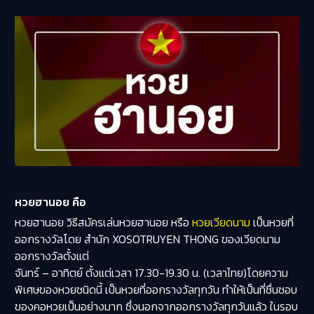
หวยฮานอย คือ
หวยฮานอย วิธีสมัครเล่นหวยฮานอย หรือ
หวยเวียดนาม
เป็นหวยที่
ออกรางวัลโดย สำนัก XOSOTRUYEN THONG ของเวียดนาม
ออกรางวัลตั้งแต่
จันทร์ – อาทิตย์ ตั้งแต่เวลา 17.30-19.30 น. (เวลาไทย)โดยความ
พิเศษของหวยชนิดนี้ เป็นหวยที่ออกรางวัลทุกวัน ทำให้เป็นที่ชื่นชอบ
ของคอหวยเป็นอย่างมาก ซึ่งนอกจากออกรางวัลทุกวันแล้ว ในรอบ