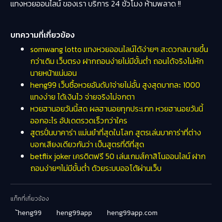
แทงหวยออนไลน์ ของเรา บริการ 24 ชั่วโมง ห้ามพลาด !!
บทความที่เกี่ยวข้อง
somwang lotto แทงหวยออนไลน์ได้ง่ายๆ สะดวกสบายขึ้น
กว่าเดิม เว็บตรง ฝากถอนง่ายไม่มีขั้นต่ำ ถอนได้จริงไม่หัก
นายหน้าแน่นอน
heng99 เว็บซื้อหวยอันดับ1จ่ายไม่อั้น สูงสุดบาทละ 1000
แทงง่าย ได้เงินไว จ่ายจริงไม่จกตา
หวยฮานอยวันนี้สด ผลฮานอยทุกประเภท หวยฮานอยวันนี้
ออกอะไร อัปเดตรวดเร็วกว่าใคร
สูตรปั่นบาคาร่า แม่นยําที่สุดในโลก สูตรเล่นบาคาร่าที่ต่าง
บอกเสียงเดียวกันว่า เป็นสูตรที่ดีที่สุด
betflix joker เครดิตฟรี 50 เล่นเกมส์คาสิโนออนไลน์ ฝาก
ถอนง่ายๆไม่มีขั้นต่ำ ด้วยระบบออโต้ผ่านเว็บ
แท็กที่เกี่ยวข้อง
้heng99
heng99app
heng99app.com