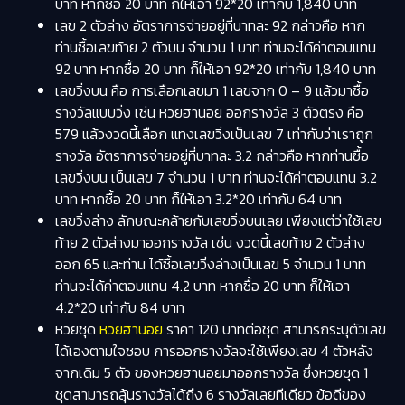
บาท หากซื้อ 20 บาท ก็ให้เอา 92*20 เท่ากับ 1,840 บาท
เลข 2 ตัวล่าง อัตราการจ่ายอยู่ที่บาทละ 92 กล่าวคือ หาก
ท่านซื้อเลขท้าย 2 ตัวบน จำนวน 1 บาท ท่านจะได้ค่าตอบแทน
92 บาท หากซื้อ 20 บาท ก็ให้เอา 92*20 เท่ากับ 1,840 บาท
เลขวิ่งบน คือ การเลือกเลขมา 1 เลขจาก 0 – 9 แล้วมาซื้อ
รางวัลแบบวิ่ง เช่น หวยฮานอย ออกรางวัล 3 ตัวตรง คือ
579 แล้วงวดนี้เลือก แทงเลขวิ่งเป็นเลข 7 เท่ากับว่าเราถูก
รางวัล อัตราการจ่ายอยู่ที่บาทละ 3.2 กล่าวคือ หากท่านซื้อ
เลขวิ่งบน เป็นเลข 7 จำนวน 1 บาท ท่านจะได้ค่าตอบแทน 3.2
บาท หากซื้อ 20 บาท ก็ให้เอา 3.2*20 เท่ากับ 64 บาท
เลขวิ่งล่าง ลักษณะคล้ายกับเลขวิ่งบนเลย เพียงแต่ว่าใช้เลข
ท้าย 2 ตัวล่างมาออกรางวัล เช่น งวดนี้เลขท้าย 2 ตัวล่าง
ออก 65 และท่าน ได้ซื้อเลขวิ่งล่างเป็นเลข 5 จำนวน 1 บาท
ท่านจะได้ค่าตอบแทน 4.2 บาท หากซื้อ 20 บาท ก็ให้เอา
4.2*20 เท่ากับ 84 บาท
หวยชุด
หวยฮานอย
ราคา 120 บาทต่อชุด สามารถระบุตัวเลข
ได้เองตามใจชอบ การออกรางวัลจะใช้เพียงเลข 4 ตัวหลัง
จากเดิม 5 ตัว ของหวยฮานอยมาออกรางวัล ซึ่งหวยชุด 1
ชุดสามารถลุ้นรางวัลได้ถึง 6 รางวัลเลยทีเดียว ข้อดีของ