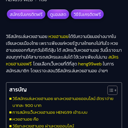
สมัครรับเครดิตฟรี
ดูบอลสด
วิธีรับเครดิตฟรี
วิธีสมัครเล่นหวยฮานอย
หวยฮานอย
ได้รับความนิยมอย่างมากใน
เซียนหวยเมืองไทย เพราะเพียงแค่หวยรัฐบาลไทยคงไม่ทันใจ หวย
ฮานอยออกกันทุกวันให้ได้ลุ้น ได้ สมัครเว็บหวยฮานอย วันนี้เราจะมา
สอนทุกท่านให้สามารถสมัครและเล่นได้ ใช้เวลาเพียงไม่นาน
สมัคร
หวยฮานอยฟรี
โดยเลือกเว็บหวยที่ดีที่สุด
heng99web
ในการ
สมัครสมาชิก โดยเราจะสอนวิธีสมัครเล่นหวยฮานอย ง่ายๆ
สารบัญ
วิธีสมัครเล่นหวยฮานอย แทงหวยฮานอยออนไลน์ อัตราจ่าย
บาทละ 900 บาท
การสมัครเว็บหวยฮานอย HENG99 เข้าระบบ
หวยฮานอย คือ
วิธีแทงหวยฮานอย ผ่านหวยออนไลน์