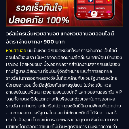
วิธีสมัครเล่นหวยฮานอย แทงหวยฮานอยออนไลน์
อัตราจ่ายบาทละ 900 บาท
หวยฮานอย
นับเป็นหวย อีกชนิดหนึ่งที่ให้บริการผ่านทาง เว็บไซต์
ออนไลน์ของเรา เป็นหวยจากเวียดนามสไตล์ประเทศเพื่อน บ้านของ
เราเอง โดยหวยชนิด นี้จะออกผลจากสำนักงานสลากกินแบ่งของ
ทางรัฐบาลเวียดนาม ที่จะเป็นผู้จัดจำหน่าย และทำการออกผล
รางวัล ในการออกผลรางวัลนั้นก็จะคล้ายกับหวยรัฐบาลของไทย
ซึ่งหวยฮานอย นี้จะมีอยู่ด้วยกันหลายรูปแบบ ไม่ว่าจะเป็น หวย
ฮานอยในแบบพิเศษ หวยฮานอยแบบปกติ และหวยฮานอยระดับ VIP
โดยทั้งหมดจะมีข้อแตกต่างกันเพียงแค่ช่วงเวลาในการออกผล
รางวัล ทุกท่านทราบกันหรือไม่ว่าหวยชนิดนี้มีความพิเศษที่แตกต่าง
จากหวยของ ทางรัฐบาลไทย จนทำให้หวยชนิดนี้ ได้รับความสนใจ
มากใน ปัจจุบัน โดยจะมีการออกผลรางวัลทุกวัน ซึ่งท่านสามารถ
เข้าแทงได้ตลอดเวลาแบบที่ไม่มีวันหยุดราชการ นั่นหมายความว่า