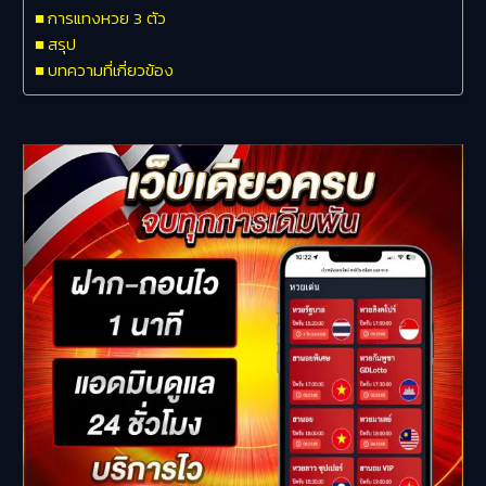
การแทงหวย 3 ตัว
สรุป
บทความที่เกี่ยวข้อง