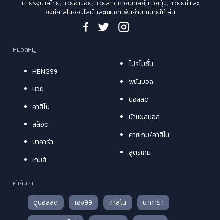
หวยรัฐบาลไทย, หวยฮานอย, หวยลาว, หวยมาเลย์, หวยหุ้น, หวยยี่กี และ
ยังมีคาสิโนออนไลน์ และเกมเดิมพันอีกมากมายให้เล่น
หมวดหมู่
โปรโมชั่น
HENG99
พนันบอล
หวย
บอลสด
คาสิโน
บ้านผลบอล
สล็อต
ค่ายเกม/คาสิโน
บาคาร่า
สูตรเกม
เกมส์
คำค้นหา
ดูบอลสด
เฮง99
คาสิโน
บาคาร่า