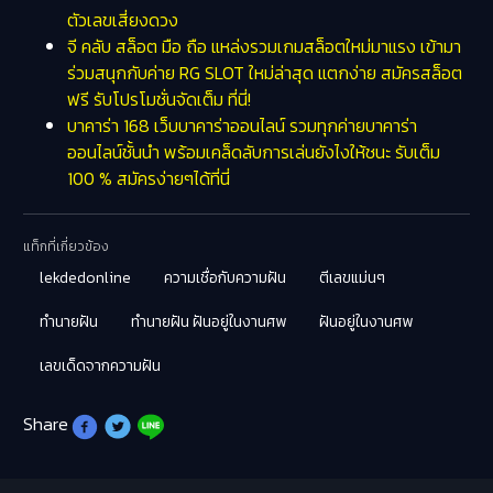
ตัวเลขเสี่ยงดวง
จี คลับ สล็อต มือ ถือ แหล่งรวมเกมสล็อตใหม่มาแรง เข้ามา
ร่วมสนุกกับค่าย RG SLOT ใหม่ล่าสุด แตกง่าย สมัครสล็อต
ฟรี รับโปรโมชั่นจัดเต็ม ที่นี่!
บาคาร่า 168 เว็บบาคาร่าออนไลน์ รวมทุกค่ายบาคาร่า
ออนไลน์ชั้นนำ พร้อมเคล็ดลับการเล่นยังไงให้ชนะ รับเต็ม
100 % สมัครง่ายๆได้ที่นี่
แท็กที่เกี่ยวข้อง
lekdedonline
ความเชื่อกับความฝัน
ตีเลขแม่นๆ
ทำนายฝัน
ทำนายฝัน ฝันอยู่ในงานศพ
ฝันอยู่ในงานศพ
เลขเด็ดจากความฝัน
Share