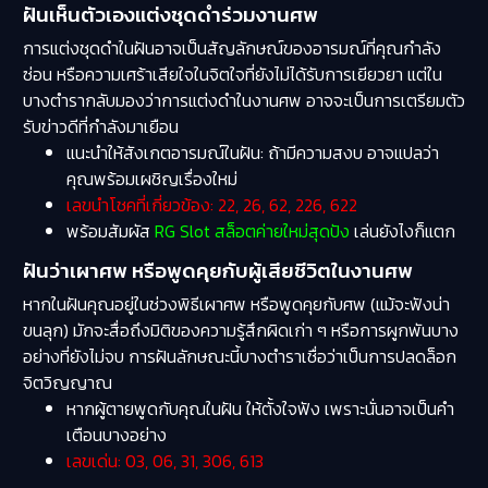
ฝันเห็นตัวเองแต่งชุดดำร่วมงานศพ
การแต่งชุดดำในฝันอาจเป็นสัญลักษณ์ของอารมณ์ที่คุณกำลัง
ซ่อน หรือความเศร้าเสียใจในจิตใจที่ยังไม่ได้รับการเยียวยา แต่ใน
บางตำรากลับมองว่าการแต่งดำในงานศพ อาจจะเป็นการเตรียมตัว
รับข่าวดีที่กำลังมาเยือน
แนะนำให้สังเกตอารมณ์ในฝัน: ถ้ามีความสงบ อาจแปลว่า
คุณพร้อมเผชิญเรื่องใหม่
เลขนำโชคที่เกี่ยวข้อง: 22, 26, 62, 226, 622
พร้อมสัมผัส
RG Slot สล็อตค่ายใหม่สุดปัง
เล่นยังไงก็แตก
ฝันว่าเผาศพ หรือพูดคุยกับผู้เสียชีวิตในงานศพ
หากในฝันคุณอยู่ในช่วงพิธีเผาศพ หรือพูดคุยกับศพ (แม้จะฟังน่า
ขนลุก) มักจะสื่อถึงมิติของความรู้สึกผิดเก่า ๆ หรือการผูกพันบาง
อย่างที่ยังไม่จบ การฝันลักษณะนี้บางตำราเชื่อว่าเป็นการปลดล็อก
จิตวิญญาณ
หากผู้ตายพูดกับคุณในฝัน ให้ตั้งใจฟัง เพราะนั่นอาจเป็นคำ
เตือนบางอย่าง
เลขเด่น: 03, 06, 31, 306, 613