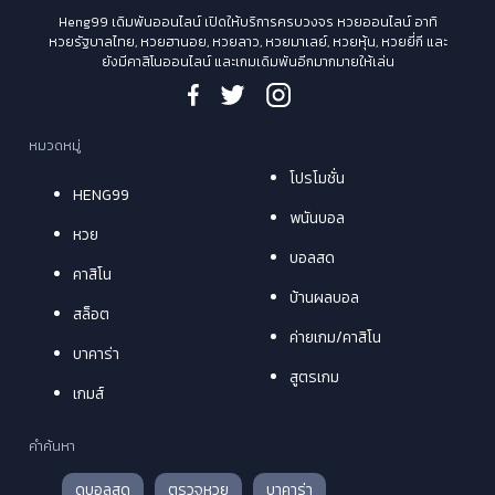
Heng99 เดิมพันออนไลน์ เปิดให้บริการครบวงจร หวยออนไลน์ อาทิ
หวยรัฐบาลไทย, หวยฮานอย, หวยลาว, หวยมาเลย์, หวยหุ้น, หวยยี่กี และ
ยังมีคาสิโนออนไลน์ และเกมเดิมพันอีกมากมายให้เล่น
หมวดหมู่
โปรโมชั่น
HENG99
พนันบอล
หวย
บอลสด
คาสิโน
บ้านผลบอล
สล็อต
ค่ายเกม/คาสิโน
บาคาร่า
สูตรเกม
เกมส์
คำค้นหา
ดูบอลสด
ตรวจหวย
บาคาร่า