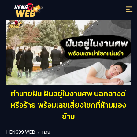
ทำนายฝัน ฝันอยู่ในงานศพ บอกลางดี
หรือร้าย พร้อมเลขเสี่ยงโชคที่ห้ามมอง
ข้าม
HENG99 WEB
หวย