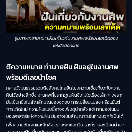
รูปภาพความหมายฝันเกี่ยวกับงานศพพร้อมเลขเด็ดของ
lekdedonline
ตีความหมาย ทำนายฝัน ฝันอยู่ในงานศพ
พร้อมตีเลขนำโชค
หลายวัฒนธรรมรวมถึงสังคมไทยยึดโยงความเชื่อเกี่ยวกับความ
ฝันไว้อย่างลึกซึ้ง งานศพที่ปรากฏในฝันจึงไม่ใช่เรื่องเล็ก ๆ เพราะ
มันเป็นหนึ่งในสัญลักษณ์ของจุดจบ การเปลี่ยนแปลง หรือแม้แต่
การเกิดใหม่ ความฝันแบบนี้อาจจะฟังดูน่ากลัว แต่หากมองในมุม
ของศาสตร์แห่งความฝัน มันอาจเป็นสัญญาณในทางบวกก็เป็นได้
เพื่อความชัดเจนและลึกซึ้ง เราจะพาแยกวิเคราะห์รายละเอียดต่าง ๆ
ของ
ความฝันเกี่ยวกับงานศพ
รวมถึงดูว่าเลขใดบ้างที่ถูกตีความว่า