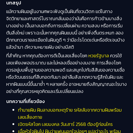
บทสรุป
แม้ความฝันอยู่ในงานศพจะฟังดูเป็นฝันที่ชวนวิตก แต่ในทาง
จิตวิทยาและศาสตร์โบราณกลับมองว่ามันคือการก้าวข้ามบางสิ่ง
บางอย่าง เป็นลางบอกถึงการเปลี่ยนผ่าน ความสงบ หรือการเริ่ม
ต้นสิ่งใหม่ เพราะฉะนั้นหากคุณฝันแบบนี้ อย่าเพิ่งตื่นตระหนก ลอง
นึกทบทวนรายละเอียดในฝันดูดี ๆ ว่ามีอะไรโดดเด่นหรือชัดเจนบ้าง
แล้วนำมา
ตีความหมายฝัน
อย่างมีสติ
ที่สำคัญ หากคุณต้องการตีเป็นเลขเสี่ยงโชค
หวยรัฐบาล
ควรใช้
เลขเพียงพอประมาณ และไม่หลงเชื่ออย่างงมงาย การเสี่ยงโชค
ควรอยู่บนพื้นฐานของความพอดี และสนุกไปกับสีสันของความเชื่อ
หรือวัฒนธรรมที่สืบทอดกันมา อย่าลืมสังเกตความรู้สึกในฝัน และ
หากฝันแบบนี้ขึ้นมาซ้ำ ๆ หลายครั้ง อาจหมายถึงสัญญาณอะไรบาง
อย่างที่คุณควรหยุดคิดและเริ่มเปลี่ยนแปลง
บทความที่เกี่ยวข้อง
ทำนายฝัน ฝันลางบอกเหตุร้าย รหัสลับจากความฝันพร้อม
เลขเสี่ยงทาย
เปิดรหัสโชค เลขมงคล วันเสาร์ 2568 ต้องรู้ก่อนใคร
เมื่อหัวใจฝันไป ฝันว่าแฟนนอกใจบ่อยๆ แปลว่าอะไร พร้อม