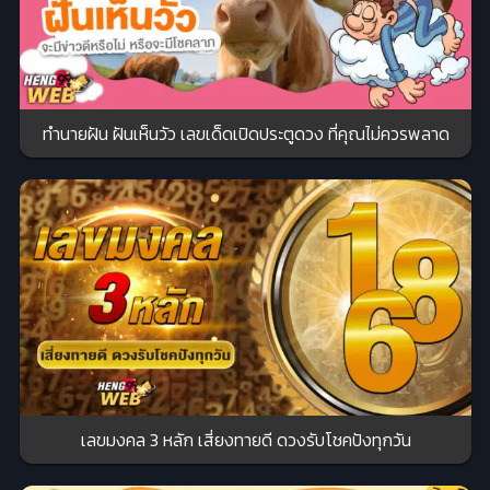
ทำนายฝัน ฝันเห็นวัว เลขเด็ดเปิดประตูดวง ที่คุณไม่ควรพลาด
เลขมงคล 3 หลัก เสี่ยงทายดี ดวงรับโชคปังทุกวัน