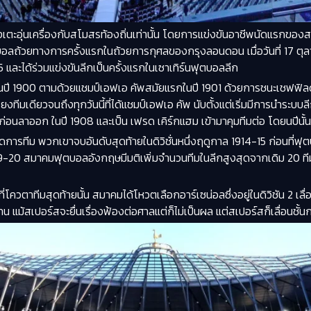
ตะอุ่นเครื่องกับสโมสรท้องถิ่นเท่านั้น โดยการแข่งขันอาชีพนัดแรกของสเป
อลถ้วยทางการครั้งแรกในถ้วยการกุศลของกรุงลอนดอน เมื่อวันที่ 17 ตุลา
และได้ร่วมแข่งขันลีกเป็นครั้งแรกในเซาเทิร์นฟุตบอลลีก
ในปี 1900 ตามด้วยแชมป์เอฟเอ คัพสมัยแรกในปี 1901 ด้วยการชนะเชฟฟิลด์
ทีมเดียวจนถึงทุกวันนี้ที่ได้แชมป์เอฟเอ คัพ นับตั้งแต่เริ่มมีการนำระบ
ก่อนลาออก ในปี 1908 และเป็น เฟรด เคิร์กแฮม เข้ามาคุมทีมต่อ โดยนปีนั้นส
ผู้จัดการทีม พวกเขาจบอันดับสุดท้ายในดิวิชั่นหนึ่งฤดูกาล 1914-15 ก่อนที่ฟ
0 สมาคมฟุตบอลอังกฤษมีมติเพิ่มจำนวนทีมในลีกสูงสุดจากเดิม 20 ทีม เป็น 
ที่โควตาทีมสุดท้ายนั้น สมาคมได้โหวตเลือกอาร์เซน่อลซึ่งอยู่ในดิวิชัน 2 เลื่
 แทน แม้สเปอร์สจะยื่นเรื่องฟ้องต่อศาลแต่ก็ไม่เป็นผล แต่สเปอร์สก็เลื่อนชั้