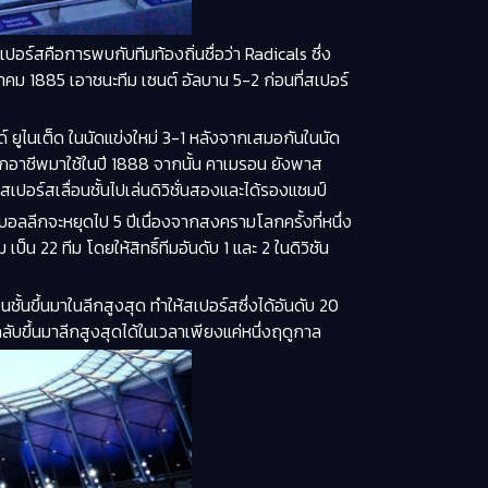
อร์สคือการพบกับทีมท้องถิ่นชื่อว่า Radicals ซึ่ง
คม 1885 เอาชนะทีม เซนต์ อัลบาน 5-2 ก่อนที่สเปอร์
 ยูไนเต็ด ในนัดแข่งใหม่ 3-1 หลังจากเสมอกันในนัด
บลีกอาชีพมาใช้ในปี 1888 จากนั้น คาเมรอน ยังพาส
เปอร์สเลื่อนชั้นไปเล่นดิวิชั่นสองและได้รองแชมป์
ุตบอลลีกจะหยุดไป 5 ปีเนื่องจากสงครามโลกครั้งที่หนึ่ง
22 ทีม โดยให้สิทธิ์ทีมอันดับ 1 และ 2 ในดิวิชัน
อนชั้นขึ้นมาในลีกสูงสุด ทำให้สเปอร์สซึ่งได้อันดับ 20
นกลับขึ้นมาลีกสูงสุดได้ในเวลาเพียงแค่หนึ่งฤดูกาล