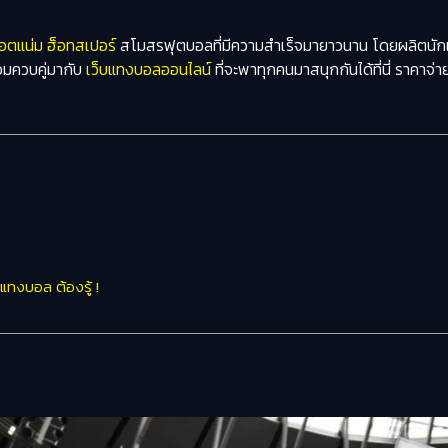
็อตแน่ม ฮ็อทสเปอร์
สโมสรฟุตบอลที่มีความสำเร็จมายาวนาน โดยผลิตนักเ
มควบคู่มากับ
เว็บแทงบอลออนไลน์
ที่จะพาทุกคนมาสนุกกันได้ที่นี่ ราคาจ่า
แทงบอล ต้องรู้ !