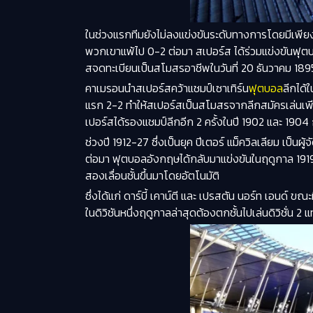
ในช่วงแรกทีมยังไม่ลงแข่งขันระดับทางการโดยมีเพียงเ
พวกเขาแพ้ไป 0-2 ต่อมา สเปอร์ส ได้ร่วมแข่งขันฟุตบ
สจดทะเบียนเป็นสโมสรอาชีพในวันที่ 20 ธันวาคม 1895 
คาเมรอนนำสเปอร์สคว้าแชมป์เซาเทิร์น
ฟุตบอล
ลีกได้
แรก 2-2 ทำให้สเปอร์สเป็นสโมสรจากลีกสมัครเล่นเพียง
เปอร์สได้รองแชมป์ลีกอีก 2 ครั้งในปี 1902 และ 1904 
ช่วงปี 1912-27 ซึ่งเป็นยุค ปีเตอร์ แม็ควิลเลียม เป็น
ต่อมา ฟุตบอลอังกฤษได้กลับมาแข่งขันในฤดูกาล 1919-2
สองเลื่อนชั้นขึ้นมาโดยอัตโนมัติ
ซึ่งได้แก่ ดาร์บี้ เคาน์ตี และ เปรสตัน นอร์ท เอนด์ ขณะ
ในดิวิชันหนึ่งฤดูกาลล่าสุดต้องตกชั้นไปเล่นดิวิชั่น 2