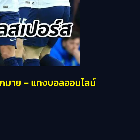
นมากมาย – แทงบอลออนไลน์