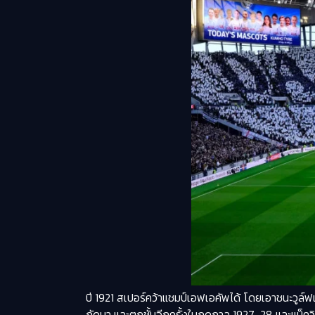
ปี 1921 สเปอร์คว้าแชมป์เอฟเอคัพได้ โดยเอาชนะวูล์
ถัดมา และตกชั้นอีกครั้งในฤดูกาล 1927-28 และแม็ค