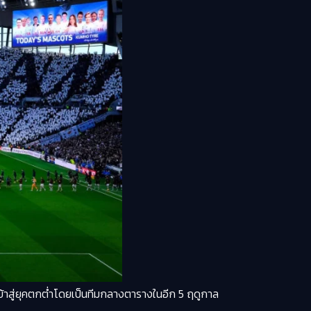
เข้าสู่ยุคตกต่ำโดยเป็นทีมกลางตารางในอีก 5 ฤดูกาล