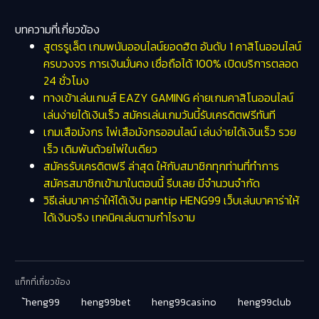
บทความที่เกี่ยวข้อง
สูตรรูเล็ต เกมพนันออนไลน์ยอดฮิต อันดับ 1 คาสิโนออนไลน์
ครบวงจร การเงินมั่นคง เชื่อถือได้ 100% เปิดบริการตลอด
24 ชั่วโมง
ทางเข้าเล่นเกมส์ EAZY GAMING ค่ายเกมคาสิโนออนไลน์
เล่นง่ายได้เงินเร็ว สมัครเล่นเกมวันนี้รับเครดิตฟรีทันที
เกมเสือมังกร ไพ่เสือมังกรออนไลน์ เล่นง่ายได้เงินเร็ว รวย
เร็ว เดิมพันด้วยไพ่ใบเดียว
สมัครรับเครดิตฟรี ล่าสุด ให้กับสมาชิกทุกท่านที่ทำการ
สมัครสมาชิกเข้ามาในตอนนี้ รีบเลย มีจำนวนจำกัด
วิธีเล่นบาคาร่าให้ได้เงิน pantip HENG99 เว็บเล่นบาคาร่าให้
ได้เงินจริง เทคนิคเล่นตามกำไรงาม
แท็กที่เกี่ยวข้อง
้heng99
heng99bet
heng99casino
heng99club