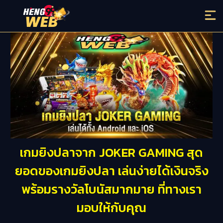
เกมยิงปลาจาก JOKER GAMING สุด
ยอดของเกมยิงปลา เล่นง่ายได้เงินจริง
พร้อมรางวัลโบนัสมากมาย ที่ทางเรา
มอบให้กับคุณ