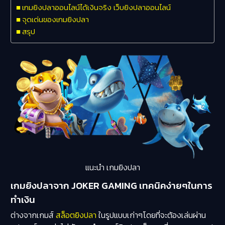
เกมยิงปลาออนไลน์ได้เงินจริง เว็บยิงปลาออนไลน์
จุดเด่นของเกมยิงปลา
สรุป
แนะนำ เกมยิงปลา
เกมยิงปลาจาก JOKER GAMING เทคนิคง่ายๆในการ
ทำเงิน
ต่างจากเกมส์
สล็อตยิงปลา
ในรูปแบบเก่าๆโดยที่จะต้องเล่นผ่าน