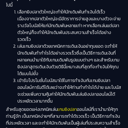
ไปนี้
เลือกยิงปลาตัวใหญ่จะทำให้นักเดิมพันทำเงินได้เร็ว
เนื่องจากปลาตัวใหญ่จะมีอัตราการจ่ายสูงและบางตัวจะจ่าย
รางวัลโบนัสให้แก่นักเดิมพันหลายเท่า หากเลือกเล่นแต่ปลา
ตัวใหญ่ก็จะทำให้นักเดิมพันประสบความสำเร็จได้อย่าง
รวดเร็ว
เล่นเกมยิงปลาด้วยเทคนิคการเดินเงินอย่าทุบยอด จะทำให้
นักเดิมพันทำกำไรได้อย่างรวดเร็วซึ่งเป็นวิธีการเดินเงินที่
หลายคนนำมาใช้กับเกมเดิมพันรูปแบบต่างๆ และสำหรับเกม
ยิงปลาสูตรเดินเงินด้วยวิธีนี้เหมาะสมที่สุดที่จะทำเงินให้คุณ
ได้แบบไม่ยั้ง
เข้ารับโปรโมชั่นโบนัสมาใช้ในการทำเงินกับเกมยิงปลา
ออนไลน์การันตีได้เลยว่าจะทำให้ท่านทำกำไรได้ง่าย และโบนัส
จะช่วยเพิ่มความคุ้มค่าให้นักเดิมพันเล่นยิงปลาออนไลน์ได้
ประหยัดเวลามากขึ้น
สำหรับสุดยอดแห่งเทคนิคเล่น
เกมยิงปลา
ออนไลน์ที่เรานำมาให้ทุก
ท่านรู้จัก เป็นเทคนิคง่ายๆที่สามารถทำได้รวดเร็ว เป็นวิธีการทำเงิน
ที่ประหยัดเวลา และจะทำให้นักเดิมพันเป็นผู้เล่นที่ประสบความสำเร็จ