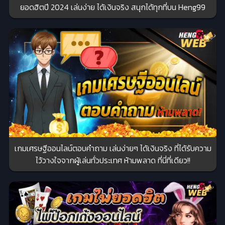
ยอดฮิตปี 2024 เล่นง่าย ได้เงินจริง สนุกได้ทุกที่บน Heng99
เกมเศรษฐีออนไลน์ตอบคําถาม เล่นง่ายๆ ได้เงินจริง ที่ได้รับความ
ไว้วางใจจากผู้เล่นทั่วประเทศ ห้ามพลาด ที่นี่ที่เดียว!!