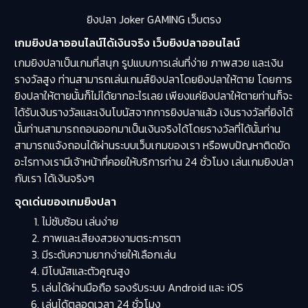
ยิงปลา Joker GAMING เว็บตรง
เกมยิงปลาออนไลน์ได้เงินจริง เว็บยิงปลาออนไลน์
เกมยิงปลาเป็นเกมที่สนุก รูปแบบการเล่นที่ง่าย ภาพสวย และเงิน
รางวัลสูง ท่านสามารถเล่นเกมส์ยิงปลาโดยยิงปลาให้ตาย โดยการ
ยิงปลาให้ตายนั้นก็ไม่ได้ยากอะไรเลย เพียงแค่ยิงปลาให้ตายท่านก็จะ
ได้รับเงินรางวัลและเงินโบนัสจากการยิงปลาแล้ว เงินรางวัลที่ยิงได้
นั้นท่านสามารถถอนออกมาเป็นเงินจริงได้โดยรางวัลที่ได้นั้นท่าน
สามารถแจ้งถอนได้ผ่านระบบเว็บเกมของเรา หรือพบปัญหาติดขัด
อะไรทางเรามีเจ้าหน้าที่คอยให้บริการท่าน 24 ชั่วโมง เล่นเกมยิงปลา
กับเรา ได้เงินจริงๆ
จุดเด่นของเกมยิงปลา
ไม่ซับซ้อน เล่นง่าย
ภาพและเสียงสวยงามตระการตา
มีระดับความยากง่ายให้เลือกเล่น
มีโบนัสและตัวคูณสูง
เล่นได้ผ่านมือถือ รองรับระบบ Android และ iOS
เล่นได้ตลอดเวลา 24 ชั่วโมง