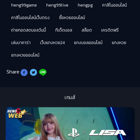
heng99game
heng99live
hengpg
คาสิโนออนไลน์
คาสิโนออนไลน์เว็บตรง
ซื้อหวยออนไลน์
ถ่ายทอดสดบอลวันนี้
ทีเด็ดบอล
สล็อต
เครดิตฟรี
เล่นบาคาร่า
เว็บแทงหวย24
แทงบอลออนไลน์
แทงหวย
แทงหวยออนไลน์
Share
เกมส์