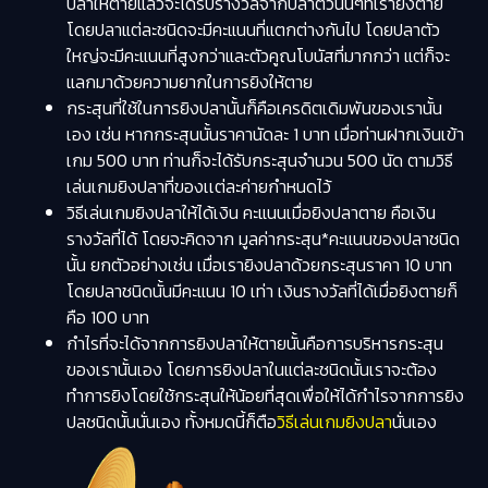
ปลาให้ตายแล้วจะได้รับรางวัลจากปลาตั้วนั้นๆที่เรายิงตาย
โดยปลาแต่ละชนิดจะมีคะแนนที่แตกต่างกันไป โดยปลาตัว
ใหญ่จะมีคะแนนที่สูงกว่าและตัวคูณโบนัสที่มากกว่า แต่ก็จะ
แลกมาด้วยความยากในการยิงให้ตาย
กระสุนที่ใช้ในการยิงปลานั้นก็คือเครดิตเดิมพันของเรานั้น
เอง เช่น หากกระสุนนั้นราคานัดละ 1 บาท เมื่อท่านฝากเงินเข้า
เกม 500 บาท ท่านก็จะได้รับกระสุนจำนวน 500 นัด ตามวิธี
เล่นเกมยิงปลาที่ของเเต่ละค่ายกำหนดไว้
วิธีเล่นเกมยิงปลาให้ได้เงิน คะแนนเมื่อยิงปลาตาย คือเงิน
รางวัลที่ได้ โดยจะคิดจาก มูลค่ากระสุน*คะแนนของปลาชนิด
นั้น ยกตัวอย่างเช่น เมื่อเรายิงปลาด้วยกระสุนราคา 10 บาท
โดยปลาชนิดนั้นมีคะแนน 10 เท่า เงินรางวัลที่ได้เมื่อยิงตายก็
คือ 100 บาท
กำไรที่จะได้จากการยิงปลาให้ตายนั้นคือการบริหารกระสุน
ของเรานั้นเอง โดยการยิงปลาในแต่ละชนิดนั้นเราจะต้อง
ทำการยิงโดยใช้กระสุนให้น้อยที่สุดเพื่อให้ได้กำไรจากการยิง
ปลชนิดนั้นนั่นเอง ทั้งหมดนี้ก็ตือ
วิธีเล่นเกมยิงปลา
นั่นเอง