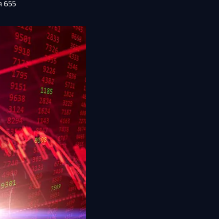
ล 655