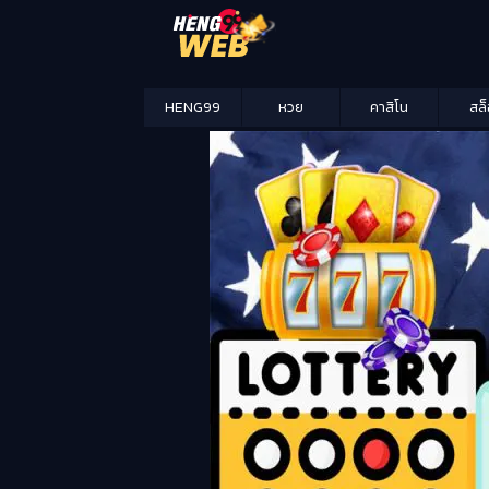
HENG99
หวย
คาสิโน
สล