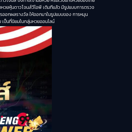
นดาวโจนส์ ซึ่งทางเจ้ามือหวย หรือเว็บแทงหวยของไทย
วยหุ้นดาวโจนส์วีไอพี เดิมทีแล้ว มีรูปแบบการตรวจ
บบการออกผลรางวัล ให้ออกมาในรูปแบบของ การหมุน
ย เป็นที่นิยมในกลุ่มหวยออนไลน์