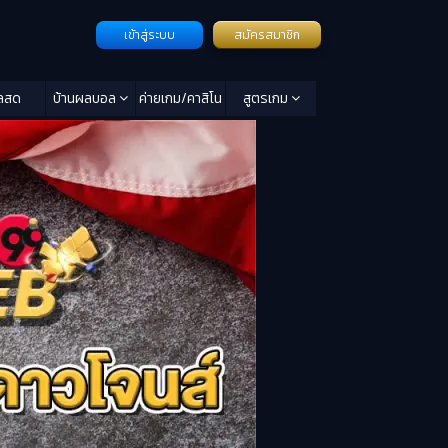
เข้าสู่ระบบ
สมัครสมาชิก
ลสด
บ้านผลบอล
ค่ายเกม/คาสิโน
สูตรเกม