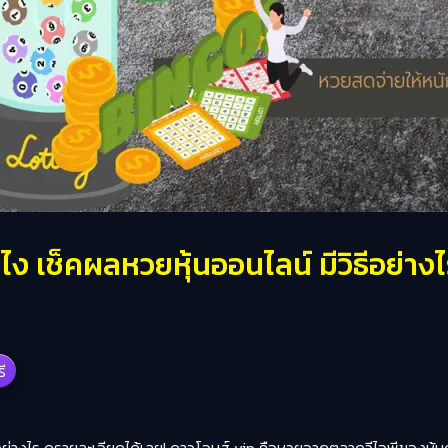
ไง เช็คผลหวยหุ้นออนไลน์ มีวิธีอย่างไ
รี