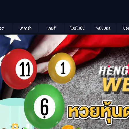
็อต
บาคาร่า
เกมส์
โปรโมชั่น
พนันบอล
บอ