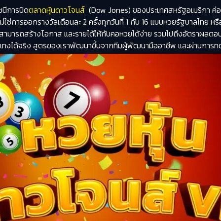
ัชนีการปิด
ตลาดหุ้นดาวโจนส์
(Dow Jones) ของประเทศสหรัฐอเมริกา ค่อนข
ไม่ใช่การออกรางวัลเดือนละ 2 ครั้งทุกวันที่ 1 กับ 16 แบบหวยรัฐบาลไทย หรือท
จ สามารถสร้างโอกาส และรายได้ให้กับคอหวยได้ง่าย รวมไปถึงอัตราผลตอบแทน
กการแทงได้จริง สูตรของเราพัฒนาขึ้นจากทีมผู้พัฒนามืออาชีพ และผ่านการ