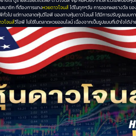
ีอย่างไร ดูรายละเอียดได้เลย! ดาวโจนส์ vip คือหวยจากตลาดวีไอพีของหุ้
าสมาชิก ที่ต้องการแทง
หวยดาวโจนส์
ได้ในทุกๆวัน การออกผลรางวัล ของห
อพีทั่วไป แต่ทางตลาดหุ้นวีไอพี ของทางหุ้นดาวโจนส์ ได้มีการปรับรูปแ
ดาวโจนส์
วีไอพี ไปใช้ในตลาดหวยออนไลน์ เนื่องจากเป็นรูปแบบที่เข้าใจได้ง่า