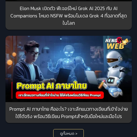
Elon Musk เปิดตัว ฟีเจอร์ใหม่ Grok AI 2025 กับ AI
Companions โหมด NSFW พร้อมโมเดล Grok 4 ที่ฉลาดที่สุด
ในโลก
Prompt AI ภาษาไทย คืออะไร? เจาะลึกแนวทางเขียนที่เข้าใจง่าย
ใช้ได้จริง พร้อมวิธีเขียน Promptสำหรับมือใหม่และมือโปร
ดูทั้งหมด >