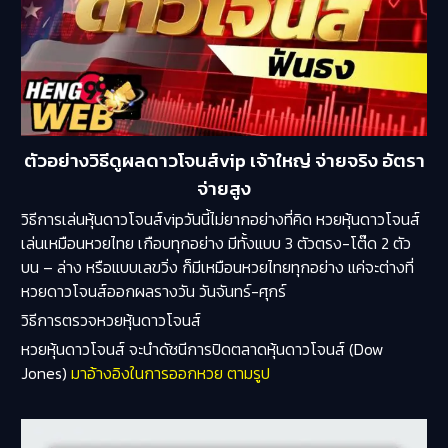
ตัวอย่างวิธีดูผลดาวโจนส์vip เจ้าใหญ่ จ่ายจริง อัตรา
จ่ายสูง
วิธีการเล่น
หุ้นดาวโจนส์vipวันนี้
ไม่ยากอย่างที่คิด หวยหุ้นดาวโจนส์
เล่นเหมือนหวยไทย เกือบทุกอย่าง มีทั้งแบบ 3 ตัวตรง-โต๊ด 2 ตัว
บน – ล่าง หรือแบบเลขวิ่ง ก็มีเหมือนหวยไทยทุกอย่าง แค่จะต่างที่
หวยดาวโจนส์ออกผลรางวัน วันจันทร์-ศุกร์
วิธีการตรวจหวยหุ้นดาวโจนส์
หวยหุ้นดาวโจนส์ จะนำดัชนีการปิดตลาดหุ้นดาวโจนส์ (Dow
Jones)
มาอ้างอิงในการออกหวย ตามรูป