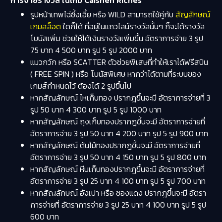
การจ่ายรางวัล ในเกม Caishen Riches
รูปหน้าเทพไฉ่ซึ้งเอี้ย หรือ WILD สามารถใช้คู่กับ
สัญลักษณ์
เกมสล็อต
ใดก็ได้ ที่อยู่ในแถวไลน์รางวัลนั้นๆ ก็จะได้รางวัล
โบนัสเพิ่ม ช่วยให้ได้เงินรางวัลเพิ่มขึ้น อัตราการจ่าย 3 รูป
75 บาท 4 500 บาท รูป 5 รูป 2000 บาท
แมวกวัก หรือ SCATTER ตัวช่วยพิเสษที่ทำให้เราได้ฟรีสปิน
( FREE SPIN ) หรือ โบนัสพิเศษ หากว่าได้ตามที่ระบบของ
เกมส์กำหนดไว้ ต้องได้ 2 รูปขึ้นไป
หากสัญลักษณ์ ไหเก็บทอง ปรากฎขึ้นจะมี อัตราการจ่ายที่ 3
รูป 50 บาท 4 300 บาท รูป 5 รูป 1000 บาท
หากสัญลักษณ์ ถุงเก็บทองปรากฎขึ้นจะมี อัตราการจ่ายที่
อัตราการจ่าย 3 รูป 50 บาท 4 200 บาท รูป 5 รูป 900 บาท
หากสัญลักษณ์ ต้นไม้ทองปรากฎขึ้นจะมี อัตราการจ่ายที่
อัตราการจ่าย 3 รูป 50 บาท 4 150 บาท รูป 5 รูป 800 บาท
หากสัญลักษณ์ หีบเก็บทองปรากฎขึ้นจะมี อัตราการจ่ายที่
อัตราการจ่าย 3 รูป 25 บาท 4 100 บาท รูป 5 รูป 700 บาท
หากสัญลักษณ์ อังเปา หรือ ซองแดง ปรากฎขึ้นจะมี อัตรา
การจ่ายที่ อัตราการจ่าย 3 รูป 25 บาท 4 100 บาท รูป 5 รูป
600 บาท