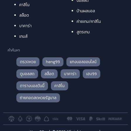
บอลสด
คาสิโน
บ้านผลบอล
สล็อต
ค่ายเกม/คาสิโน
บาคาร่า
สูตรเกม
เกมส์
คำค้นหา
ตรวจหวย
heng99
แทงบอลออนไลน์
ดูบอลสด
สล็อต
บาคาร่า
เฮง99
ตารางบอลวันนี้
คาสิโน
ถ่ายทอดสดหวยรัฐบาล