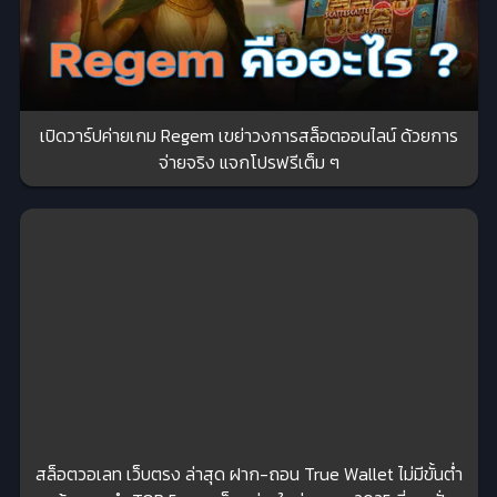
เปิดวาร์ปค่ายเกม Regem เขย่าวงการสล็อตออนไลน์ ด้วยการ
จ่ายจริง แจกโปรฟรีเต็ม ๆ
สล็อตวอเลท เว็บตรง ล่าสุด ฝาก-ถอน True Wallet ไม่มีขั้นต่ำ