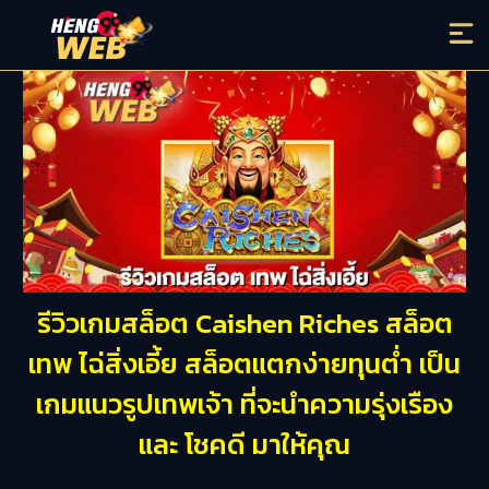
รีวิวเกมสล็อต Caishen Riches สล็อต
เทพ ไฉ่สิ่งเอี้ย สล็อตแตกง่ายทุนต่ำ เป็น
เกมแนวรูปเทพเจ้า ที่จะนำความรุ่งเรือง
และ โชคดี มาให้คุณ