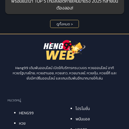
พร้อมแนะนำ TOP 5 เกมสล็อตค่ายใหม่มาแรง 2025 ที่สายปั่น
ต้องลอง!
ดูทั้งหมด >
Heng99 เดิมพันออนไลน์ เปิดให้บริการครบวงจร หวยออนไลน์ อาทิ
หวยรัฐบาลไทย, หวยฮานอย, หวยลาว, หวยมาเลย์, หวยหุ้น, หวยยี่กี และ
ยังมีคาสิโนออนไลน์ และเกมเดิมพันอีกมากมายให้เล่น
หมวดหมู่
โปรโมชั่น
HENG99
พนันบอล
หวย