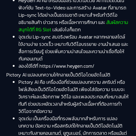
HeyGen AI คือ เครื่องมือสร้างวิดีโอด้วย AI ที่โดดเด่นใน
ฟังก์ชัน Text-to-Video และการสร้าง Avatar ที่สามารถ
Lip-sync ได้อย่างเป็นธรรมชาติ เหมาะสำหรับทำวิดีโอ
อธิบายสินค้า ข่าวสาร หรือเนื้อหาการศึกษา และ
สัมผัสความ
สนุกได้ที่ RG Slot
เล่นยังไงก็แตก
จุดเด่น Lip-sync สมจริงพร้อม Avatar หลากหลายสไตล์
ใช้งานง่าย รวดเร็ว เหมาะกับวิดีโอบรรยาย งานนำเสนอ และ
สื่อการเรียนรู้ ช่วยเพิ่มความน่าสนใจและความน่าเชื่อถือให้
กับคอนเทนต์
ลองใช้ได้ที่ https://www.heygen.com/
Pictory AI แปลงบทความให้กลายเป็นวิดีโอโดยอัตโนมัติ
Pictory AI คือ เครื่องมือที่ช่วยแปลงบทความ สคริปต์ หรือ
ไฟล์เสียงเป็นวิดีโอโดยอัตโนมัติ เพียงใส่ข้อความ ระบบจะ
วิเคราะห์และเลือกภาพ วิดีโอ และเพลงประกอบที่เหมาะสมให้
ทันที ช่วยประหยัดเวลาสำหรับผู้สร้างเนื้อหาที่ต้องการทำ
วิดีโอจากข้อความ
จุดเด่น เป็นเครื่องมือที่ทรงพลังมากสำหรับการ แปลง
บทความ ข้อความ หรือสคริปต์ให้กลายเป็นวิดีโออัตโนมัติ
เหมาะกับสายคอนเทนต์, ยูทูบเบอร์, นักการตลาด หรือแม้แต่