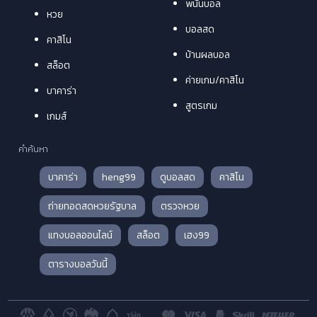
พนันบอล
หวย
บอลสด
คาสิโน
บ้านผลบอล
สล็อต
ค่ายเกม/คาสิโน
บาคาร่า
สูตรเกม
เกมส์
คำค้นหา
บาคาร่า
heng99
ดูบอลสด
คาสิโน
ถ่ายทอดสดหวยรัฐบาล
ตรวจหวย
แทงบอลออนไลน์
สล็อต
เฮง99
ตารางบอลวันนี้