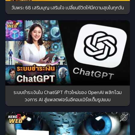
วันพระ 68 เสริมบุญ เสริมใจ เปลี่ยนชีวิตให้มีความสุขในทุกวัน
ระบบชำระเงินใน ChatGPT ก้าวใหม่ของ OpenAI พลิกโฉม
วงการ AI สู่แพลตฟอร์มอีคอมเมิร์ซเต็มรูปแบบ