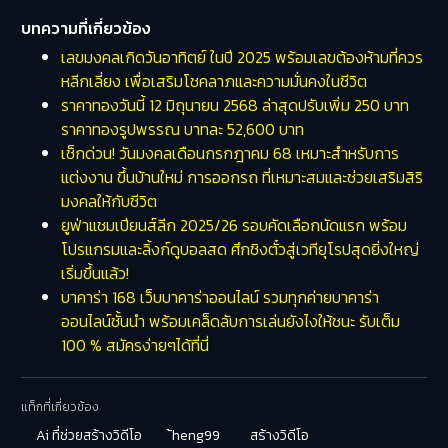
บทความที่เกี่ยวข้อง
เลขมงคลเกิดวันอาทิตย์ ในปี 2025 พร้อมเลขต้องห้ามที่ควร
หลีกเลี่ยง เพื่อเสริมโชคลาภและความมั่นคงในชีวิต
ราคาทองวันนี้ 12 มิถุนายน 2568 ล่าสุดปรับเพิ่ม 250 บาท
ราคาทองรูปพรรณ บาทละ 52,600 บาท
เช็กด่วน! วันมงคลเดือนกรกฎาคม 68 เหมาะสำหรับการ
แต่งงาน ขึ้นบ้านใหม่ การออกรถ ที่เหมาะสมและช่วยเสริมสิริ
มงคลให้กับชีวิต
ยูฟ่าแชมเปียนส์ลีก 2025/26 รอบคัดเลือกนัดแรก พร้อม
โปรแกรมและลิ้งก์ดูบอลสด ศึกชิงตั๋วสู่เวทียุโรปสุดยิ่งใหญ่
เริ่มขึ้นแล้ว!
บาคาร่า 168 เว็บบาคาร่าออนไลน์ รวมทุกค่ายบาคาร่า
ออนไลน์ชั้นนำ พร้อมเคล็ดลับการเล่นยังไงให้ชนะ รับเต็ม
100 % สมัครง่ายๆได้ที่นี่
แท็กที่เกี่ยวข้อง
Ai ที่ช่วยสร้างวิดีโอ
้heng99
สร้างวิดีโอ