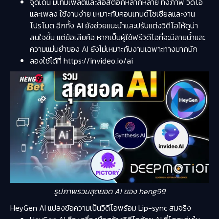
จุดเด่น มีเทมเพลตและสื่อสต็อกหลากหลาย ทั้งภาพ วิดีโอ
และเพลง ใช้งานง่าย เหมาะกับคอนเทนต์โซเชียลและงาน
โปรโมต อีกทั้ง AI ยังช่วยแนะนำและปรับแต่งวิดีโอให้ดูน่า
สนใจขึ้น แต่ข้อเสียคือ หากเป็นผู้ใช้ฟรีวิดีโอที่จะมีลายน้ำและ
ความแม่นยำของ AI ยังไม่เหมาะกับงานเฉพาะทางมากนัก
ลองใช้ได้ที่ https://invideo.io/ai
รูปภาพรวมสุดยอด AI ของ heng99
HeyGen AI แปลงข้อความเป็นวิดีโอพร้อม Lip-sync สมจริง